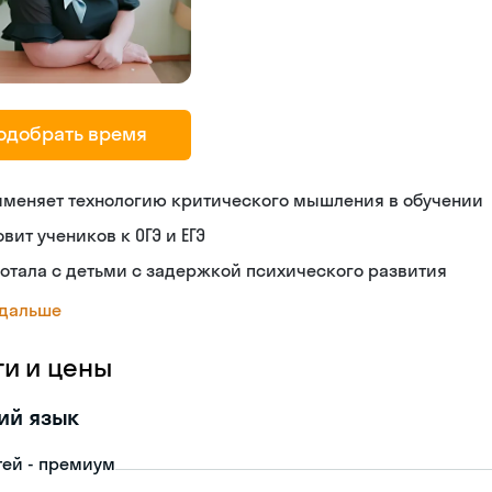
одобрать время
именяет технологию критического мышления в обучении
овит учеников к ОГЭ и ЕГЭ
отала с детьми с задержкой психического развития
 дальше
ги и цены
ий язык
тей - премиум