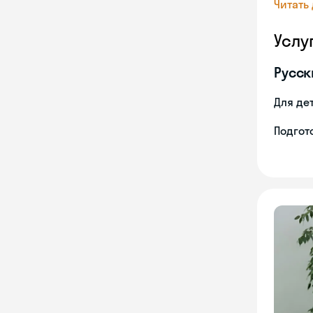
Читать
Услу
Русск
Для де
Подгото