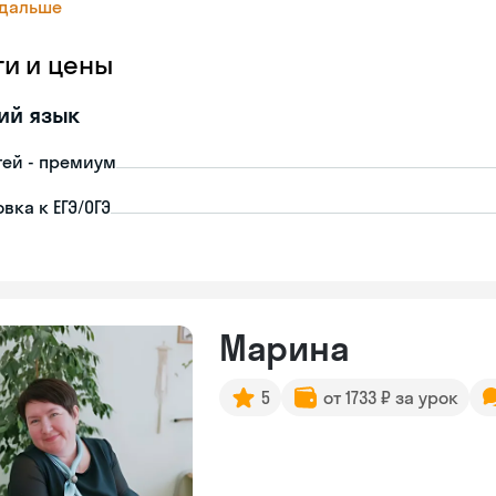
 дальше
ги и цены
ий язык
тей - премиум
вка к ЕГЭ/ОГЭ
Марина
5
от 1733 ₽ за урок