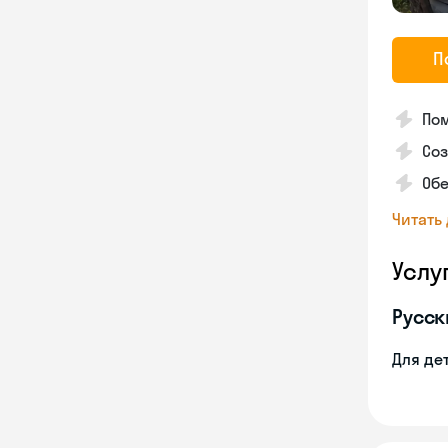
П
Пом
Соз
Об
Читать
Услу
Русск
Для де