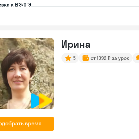
вка к ЕГЭ/ОГЭ
Ирина
5
от 1092 ₽ за урок
одобрать время