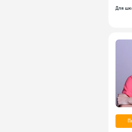
Для шк
П