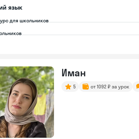
ий язык
урс для школьников
ольников
Иман
5
от 1092 ₽ за урок