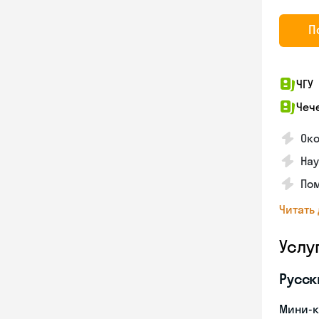
П
ЧГУ
Чеч
Око
Нау
Пом
Читать
Услу
Русск
Мини-к