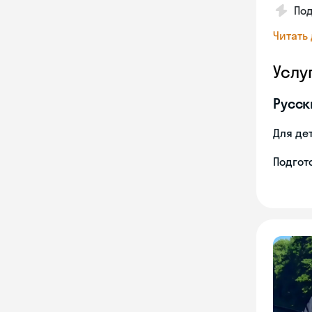
По
Читать
Услу
Русск
Для де
Подгото