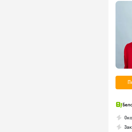
П
Бел
Око
Зак