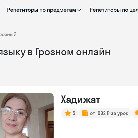
Репетиторы по предметам
Репетиторы по це
розный
языку в Грозном онлайн
Хадижат
5
от 1092 ₽ за урок