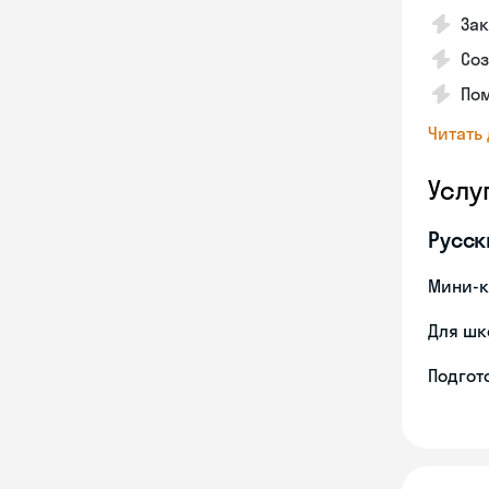
Зак
Соз
Пом
Читать
Услу
Русск
Мини-к
Для шк
Подгото