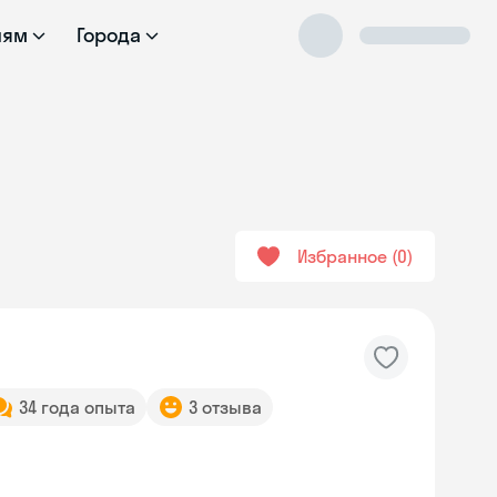
лям
Города
Избранное
0
34 года опыта
3 отзыва