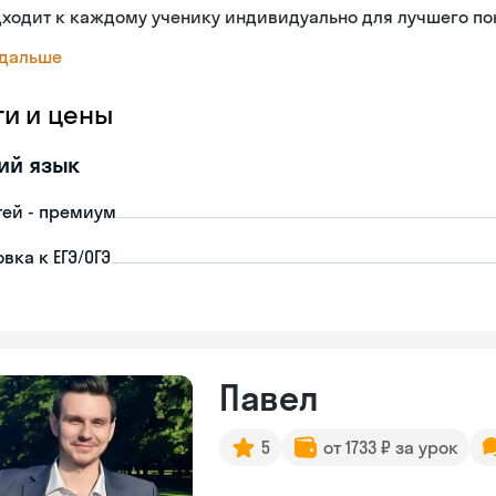
дходит к каждому ученику индивидуально для лучшего п
 дальше
ги и цены
ий язык
тей - премиум
вка к ЕГЭ/ОГЭ
Павел
5
от 1733 ₽ за урок