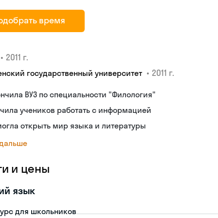
одобрать время
•
2011 г.
•
2011 г.
енский государственный университет
нчила ВУЗ по специальности "Филология"
чила учеников работать с информацией
огла открыть мир языка и литературы
 дальше
ги и цены
ий язык
урс для школьников