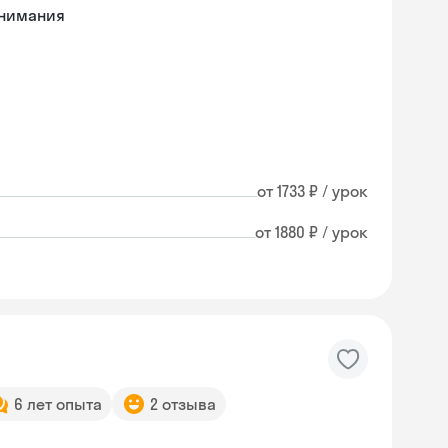
онимания
от 1733 ₽ / урок
от 1880 ₽ / урок
6 лет опыта
2 отзыва
Skysmart Chat
online