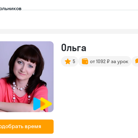
ольников
Ольга
5
от 1092 ₽ за урок
одобрать время