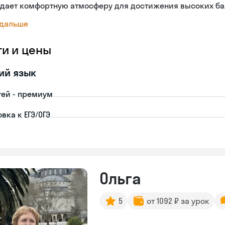
здает комфортную атмосферу для достижения высоких ба
 дальше
ги и цены
ий язык
тей - премиум
вка к ЕГЭ/ОГЭ
Ольга
5
от 1092 ₽ за урок