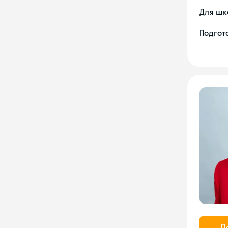
Для шк
Подгото
П