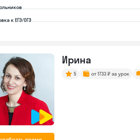
ольников
вка к ЕГЭ/ОГЭ
Ирина
5
от 1733 ₽ за урок
одобрать время