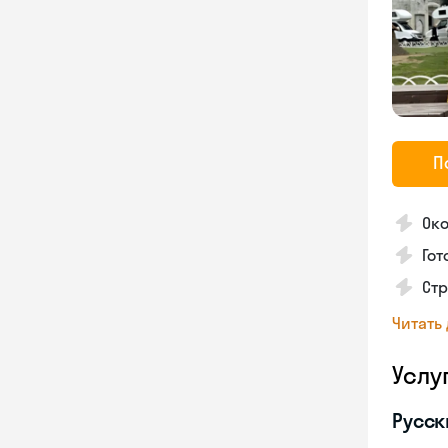
П
Око
Гот
Стр
Читать
Услу
Русск