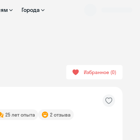
лям
Города
Избранное
0
25 лет опыта
2 отзыва