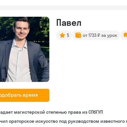
Павел
5
от 1733 ₽ за урок
одобрать время
адает магистерской степенью права из СПбГУП
чил ораторское искусство под руководством известного 