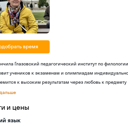
одобрать время
нчила Глазовский педагогический институт по филологи
овит учеников к экзаменам и олимпиадам индивидуальн
емится к высоким результатам через любовь к предмету
 дальше
ги и цены
ий язык