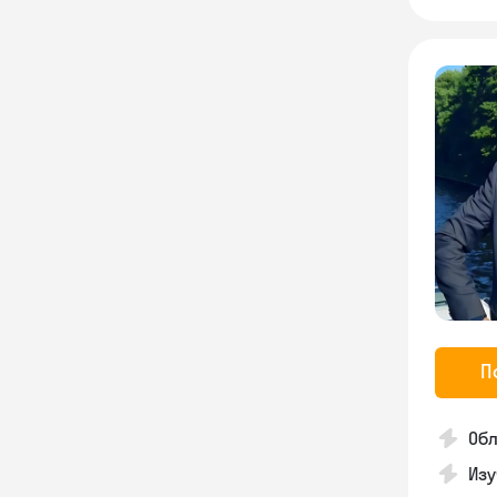
П
Обл
Изу