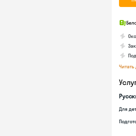
Бел
Око
Зак
По
Читать
Услу
Русск
Для де
Подгото