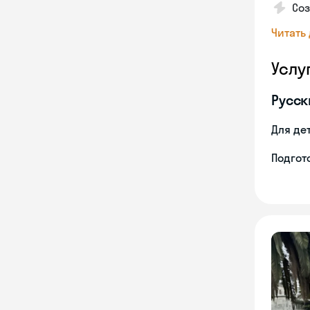
Со
Читать
Услу
Русск
Для де
Подгото