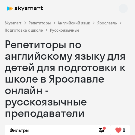
Skysmart
Репетиторы
Английский язык
Ярославль
Подготовка к школе
Русскоязычные
Репетиторы по
английскому языку для
детей для подготовки к
школе в Ярославле
Skysmart Chat
online
онлайн -
русскоязычные
преподаватели
Фильтры
0