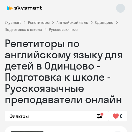
Skysmart
Репетиторы
Английский язык
Одинцово
Подготовка к школе
Русскоязычные
Репетиторы по
английскому языку для
детей в Одинцово -
Подготовка к школе -
Skysmart Chat
online
Русскоязычные
преподаватели онлайн
Фильтры
0