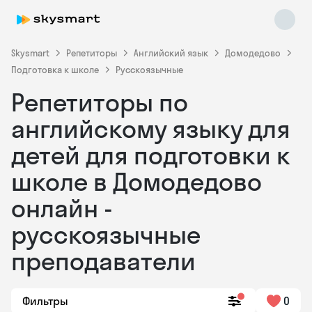
Skysmart
Репетиторы
Английский язык
Домодедово
Подготовка к школе
Русскоязычные
Репетиторы по
английскому языку для
детей для подготовки к
школе в Домодедово
Skysmart Chat
online
онлайн -
русскоязычные
преподаватели
Фильтры
0