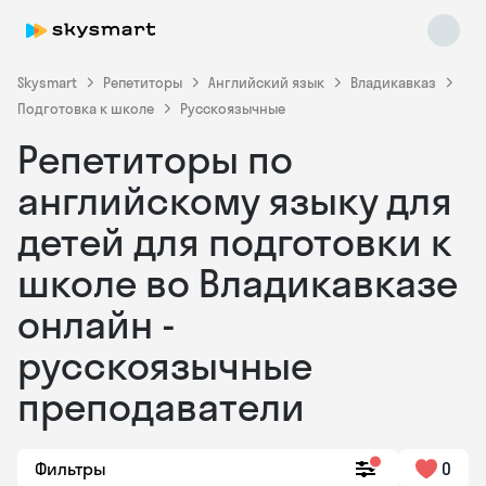
Skysmart
Репетиторы
Английский язык
Владикавказ
Подготовка к школе
Русскоязычные
Репетиторы по
английскому языку для
детей для подготовки к
школе во Владикавказе
Skysmart Chat
online
онлайн -
русскоязычные
преподаватели
Фильтры
0