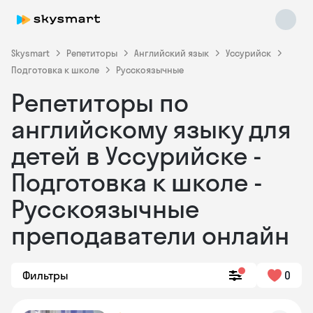
Skysmart
Репетиторы
Английский язык
Уссурийск
Подготовка к школе
Русскоязычные
Репетиторы по
английскому языку для
детей в Уссурийске -
Подготовка к школе -
Skysmart Chat
online
Русскоязычные
преподаватели онлайн
Фильтры
0