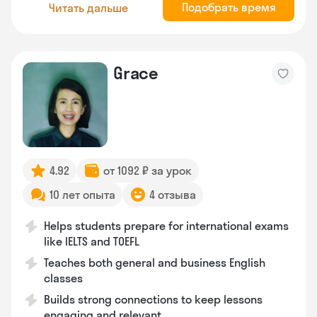
Подобрать время
Читать дальше
Grace
4.92
от 1092 ₽ за урок
10 лет опыта
4 отзыва
Helps students prepare for international exams
like IELTS and TOEFL
Teaches both general and business English
classes
Builds strong connections to keep lessons
engaging and relevant