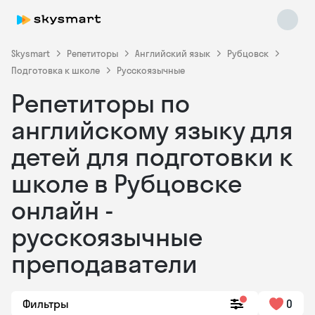
Skysmart
Репетиторы
Английский язык
Рубцовск
Подготовка к школе
Русскоязычные
Репетиторы по
английскому языку для
детей для подготовки к
школе в Рубцовске
Skysmart Chat
online
онлайн -
русскоязычные
преподаватели
Фильтры
0