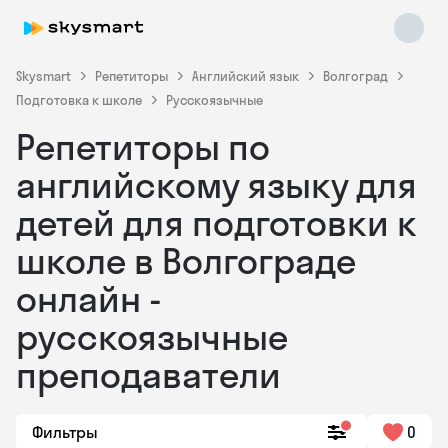
Skysmart
Репетиторы
Английский язык
Волгоград
Подготовка к школе
Русскоязычные
Репетиторы по
английскому языку для
детей для подготовки к
школе в Волгограде
Skysmart Chat
online
онлайн -
русскоязычные
преподаватели
Фильтры
0