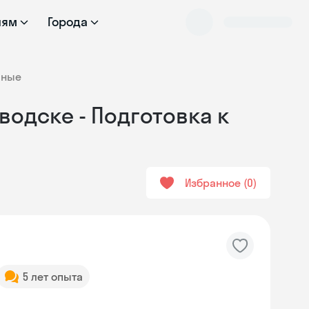
лям
Города
чные
водске - Подготовка к
Избранное
0
5 лет опыта