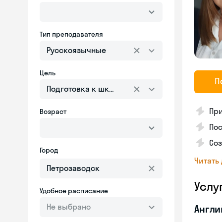
Тип преподавателя
Русскоязычные
Цель
П
Подготовка к школе
Пр
Возраст
Пос
Со
Город
Читать
Услу
Удобное расписание
Не выбрано
Англи