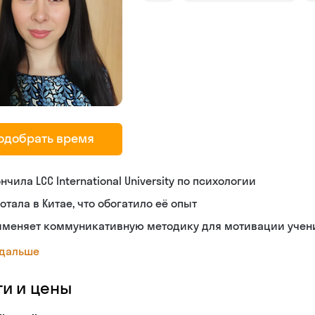
одобрать время
нчила LCC International University по психологии
отала в Китае, что обогатило её опыт
именяет коммуникативную методику для мотивации учен
 дальше
ги и цены