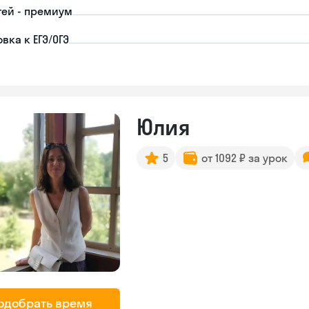
тей - премиум
вка к ЕГЭ/ОГЭ
Юлия
5
от 1092 ₽ за урок
одобрать время