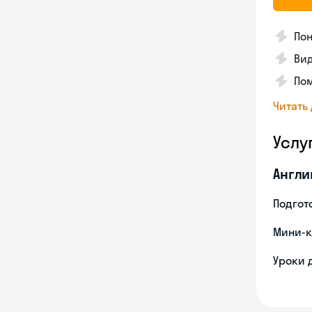
Пон
Вид
Пом
Читать
Услу
Англи
Подгото
Мини-к
Уроки 