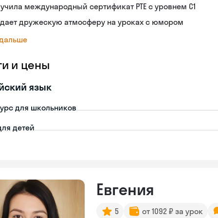
учила международный сертификат PTE с уровнем C1
здает дружескую атмосферу на уроках с юмором
 дальше
ги и цены
йский язык
урс для школьников
для детей
Евгения
5
от 1092 ₽ за урок