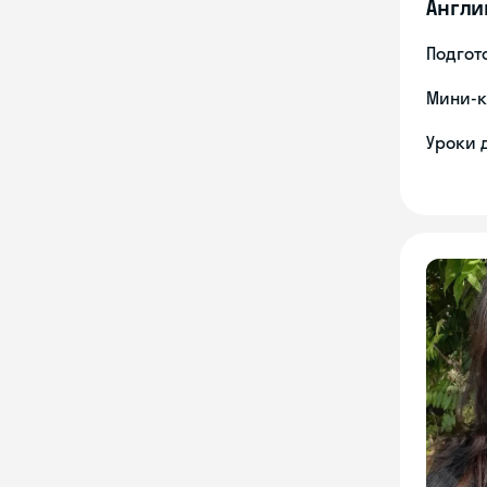
Англи
Подгото
Мини-к
Уроки 