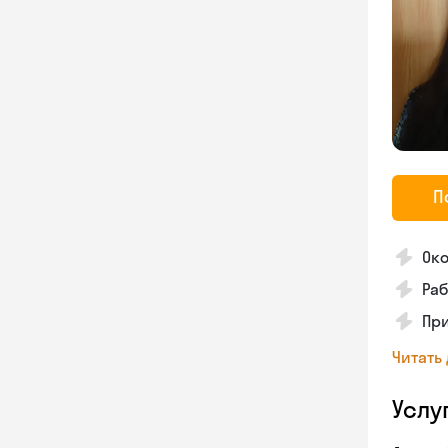
П
Око
Раб
Пр
Читать
Услу