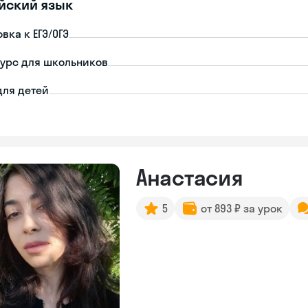
йский язык
вка к ЕГЭ/ОГЭ
урс для школьников
для детей
Анастасия
5
от 893 ₽ за урок