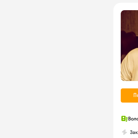
П
Вол
Зак