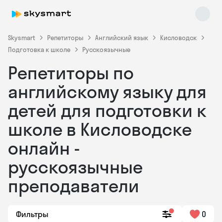
Skysmart
Репетиторы
Английский язык
Кисловодск
Подготовка к школе
Русскоязычные
Репетиторы по
английскому языку для
детей для подготовки к
школе в Кисловодске
Skysmart Chat
online
онлайн -
русскоязычные
преподаватели
Фильтры
0