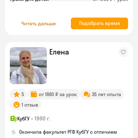
Подобрать время
Читать дальше
Елена
5
от 1880 ₽ за урок
35 лет опыта
1 отзыв
•
1990 г.
КубГУ
Окончила факультет РГФ КубГУ с отличием