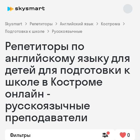
Skysmart
Репетиторы
Английский язык
Кострома
Подготовка к школе
Русскоязычные
Репетиторы по
английскому языку для
детей для подготовки к
школе в Костроме
Skysmart Chat
online
онлайн -
русскоязычные
преподаватели
Фильтры
0