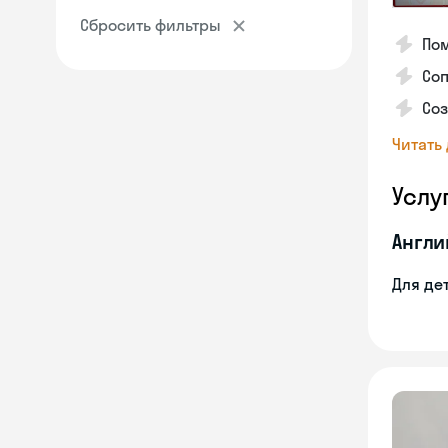
Сбросить фильтры
Пом
Соп
Со
Читать
Услу
Англи
Для де