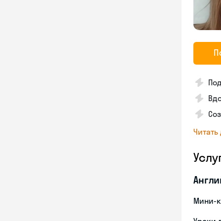
П
По
Вдо
Соз
Читать
Услу
Англи
Мини-к