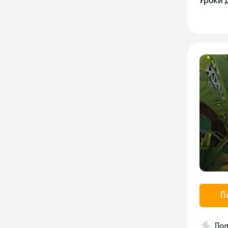
Уроки 
П
Пол