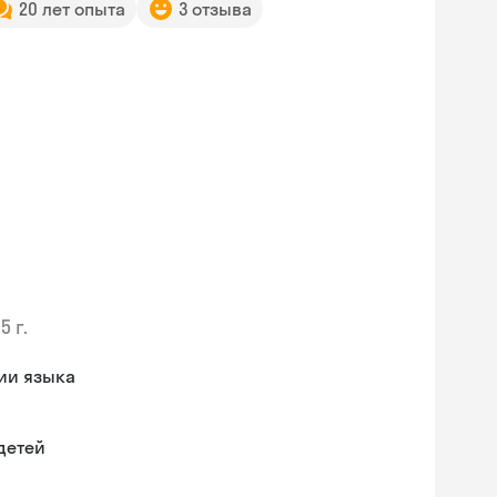
20 лет опыта
3 отзыва
5 г.
нии языка
детей