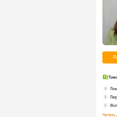
П
Том
Пом
Пер
Исп
Читать