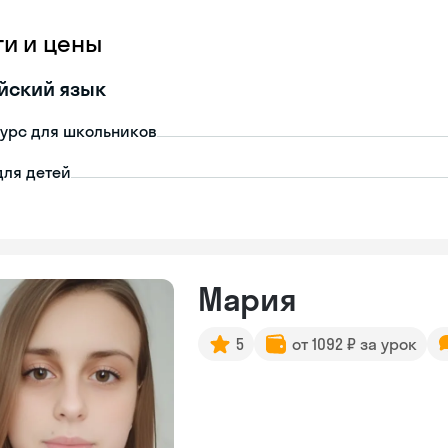
ги и цены
йский язык
урс для школьников
для детей
Мария
5
от 1092 ₽ за урок