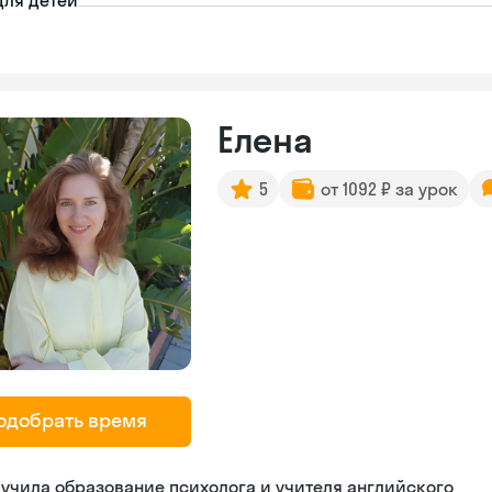
для детей
Елена
5
от 1092 ₽ за урок
одобрать время
учила образование психолога и учителя английского