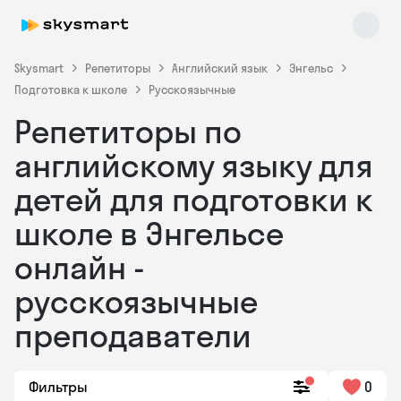
Skysmart
Репетиторы
Английский язык
Энгельс
Подготовка к школе
Русскоязычные
Репетиторы по
английскому языку для
детей для подготовки к
школе в Энгельсе
Skysmart Chat
online
онлайн -
русскоязычные
преподаватели
Фильтры
0