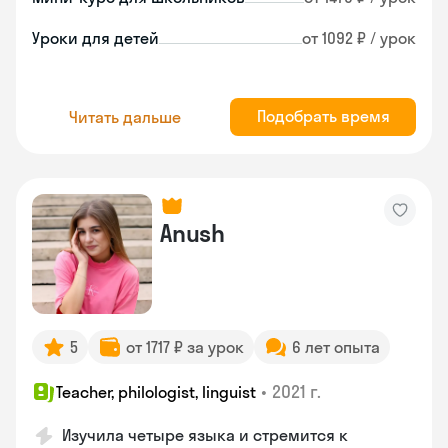
Уроки для детей
от 1092 ₽ / урок
Подобрать время
Читать дальше
Anush
5
от 1717 ₽ за урок
6 лет опыта
•
2021 г.
Teacher, philologist, linguist
Изучила четыре языка и стремится к