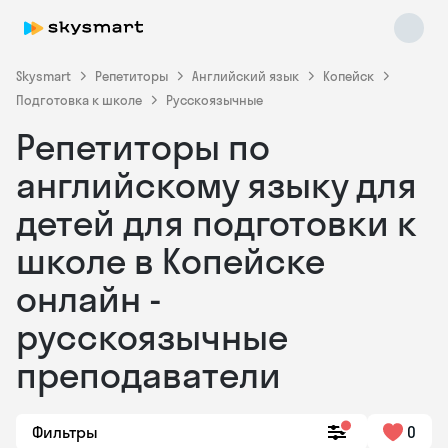
Skysmart
Репетиторы
Английский язык
Копейск
Подготовка к школе
Русскоязычные
Репетиторы по
английскому языку для
детей для подготовки к
школе в Копейске
Skysmart Chat
online
онлайн -
русскоязычные
преподаватели
Фильтры
0