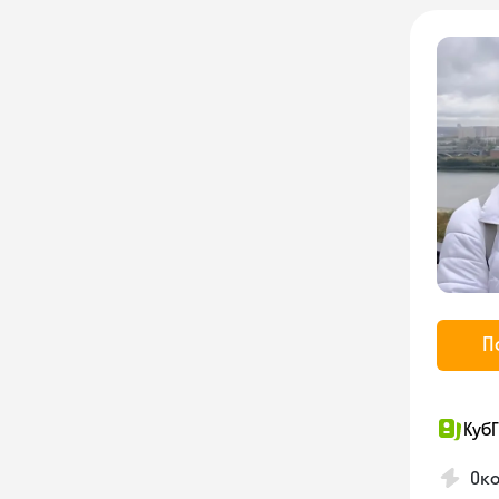
П
КубГ
Око