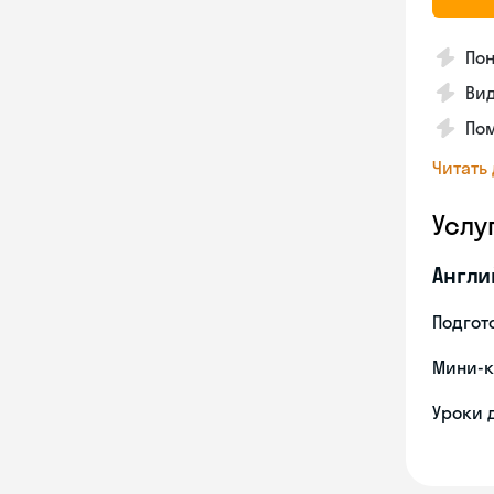
Пон
Вид
Пом
Читать
Услу
Англи
Подгото
Мини-к
Уроки 