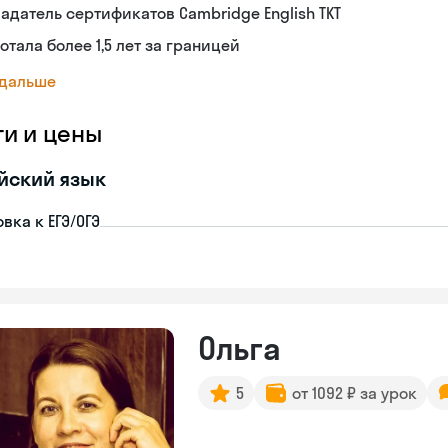
адатель сертификатов Cambridge English TKT
отала более 1,5 лет за границей
 дальше
ги и цены
йский язык
вка к ЕГЭ/ОГЭ
Ольга
5
от 1092 ₽ за урок