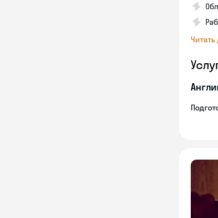
Обл
Раб
Читать
Услу
Англи
Подгото