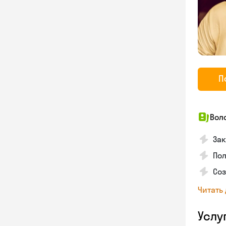
П
Вол
Зак
Пол
Со
Читать
Услу