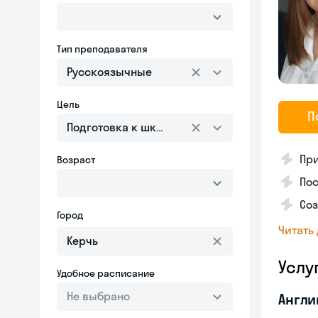
Тип преподавателя
Русскоязычные
Цель
П
Подготовка к школе
Пр
Возраст
Пос
Со
Город
Читать
Услу
Удобное расписание
Не выбрано
Англи