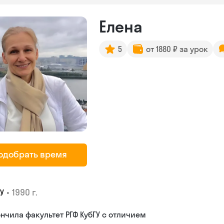
Елена
5
от 1880 ₽ за урок
одобрать время
•
1990 г.
У
нчила факультет РГФ КубГУ с отличием