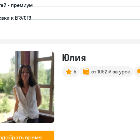
тей - премиум
вка к ЕГЭ/ОГЭ
Юлия
5
от 1092 ₽ за урок
одобрать время