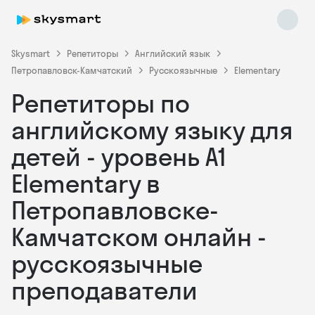
Skysmart
Репетиторы
Английский язык
Петропавловск-Камчатский
Русскоязычные
Elementary
Репетиторы по
английскому языку для
детей - уровень А1
Elementary в
Skysmart Chat
online
Петропавловске-
Камчатском онлайн -
русскоязычные
преподаватели