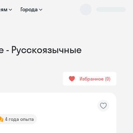
лям
Города
е - Русскоязычные
Избранное
0
4 года опыта