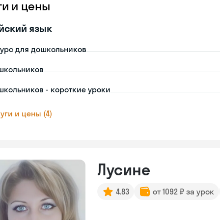
ги и цены
йский язык
урс для дошкольников
школьников
школьников - короткие уроки
уги и цены (4)
Лусине
4.83
от 1092 ₽ за урок