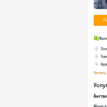
П
Выс
По
Гов
Ада
Читать
Услу
Англи
Мини-к