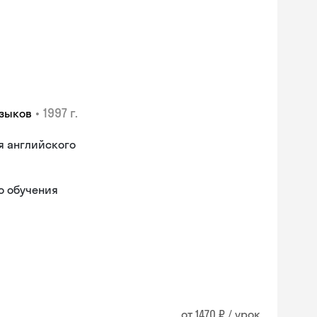
•
1997 г.
языков
я английского
о обучения
от 1470 ₽ / урок