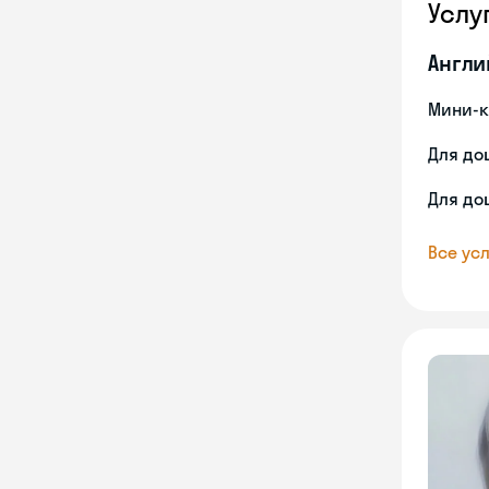
Услу
Англи
Мини-к
Для до
Для до
Все усл