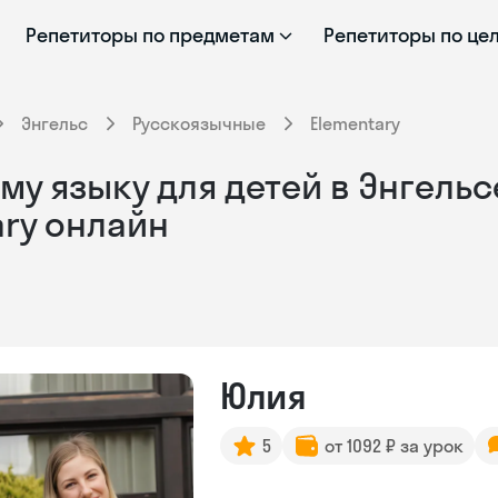
Репетиторы по предметам
Репетиторы по це
Энгельс
Русскоязычные
Elementary
му языку для детей в Энгельс
ary онлайн
Юлия
5
от 1092 ₽ за урок