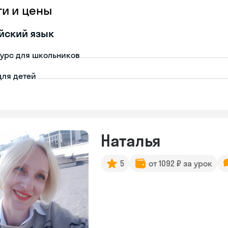
ги и цены
йский язык
урс для школьников
для детей
Наталья
5
от 1092 ₽ за урок