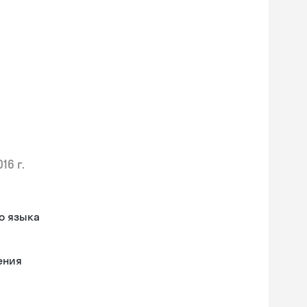
016 г.
о языка
ения