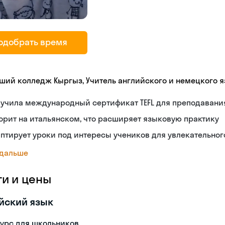
одобрать время
ший колледж Кыргыз, Учитель английского и немецкого 
лучила международный сертификат TEFL для преподавани
орит на итальянском, что расширяет языковую практику
птирует уроки под интересы учеников для увлекательног
 дальше
ги и цены
йский язык
урс для школьников