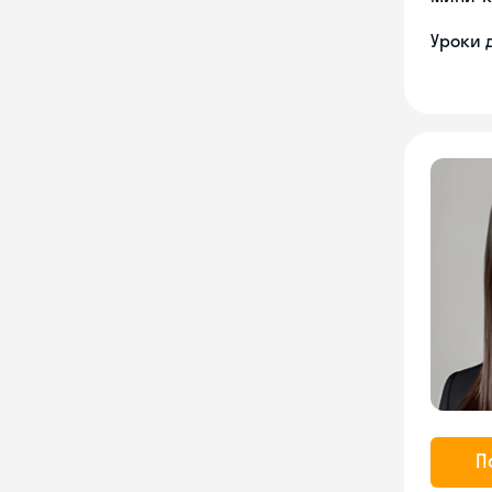
Уроки 
П