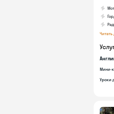
Мот
Гор
Ра
Читать
Услу
Англи
Мини-к
Уроки 