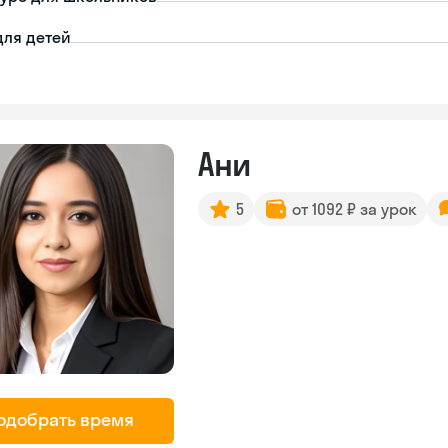
для детей
Ани
5
от 1092 ₽ за урок
одобрать время