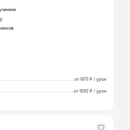
бучению
у
еников
от 1470 ₽ / урок
от 1092 ₽ / урок