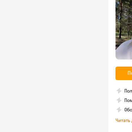
П
По
Пом
Об
Читать