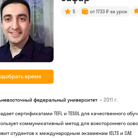
5
от 1733 ₽ за урок
одобрать время
•
2011 г.
ьневосточный федеральный университет
адает сертификатами TEFL и TESOL для качественного обу
ользует коммуникативный метод для всестороннего осв
овит студентов к международным экзаменам IELTS и CAE