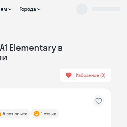
лям
Города
А1 Elementary в
ли
Избранное
0
5 лет опыта
1 отзыв