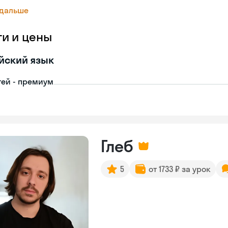
 дальше
ги и цены
йский язык
тей - премиум
Глеб
5
от 1733 ₽ за урок