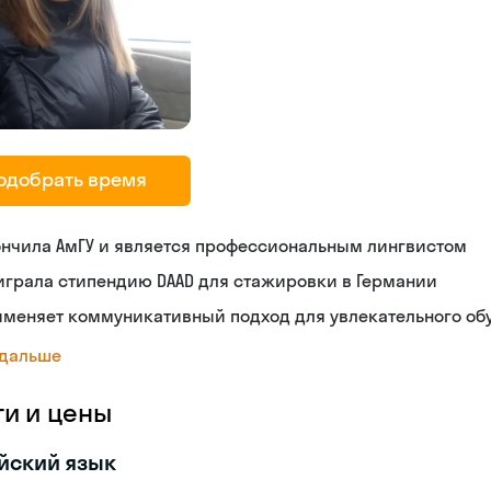
одобрать время
ончила АмГУ и является профессиональным лингвистом
играла стипендию DAAD для стажировки в Германии
именяет коммуникативный подход для увлекательного об
 дальше
ги и цены
йский язык