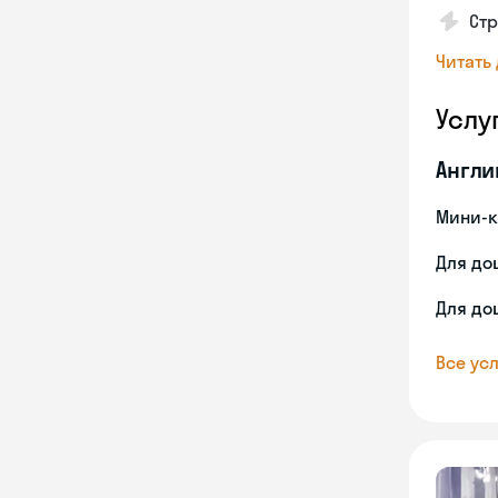
Стр
Читать
Услу
Англи
Мини-к
Для до
Для до
Все усл