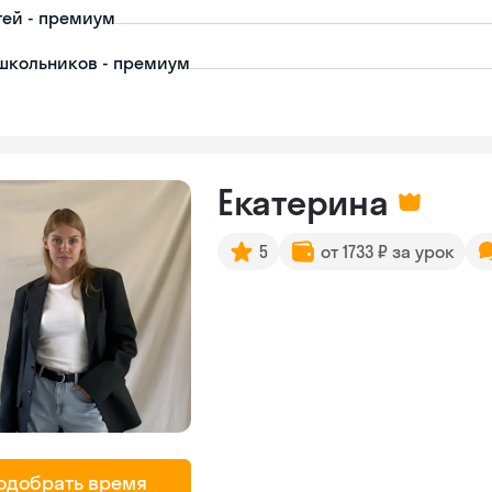
тей - премиум
школьников - премиум
Екатерина
5
от 1733 ₽ за урок
одобрать время