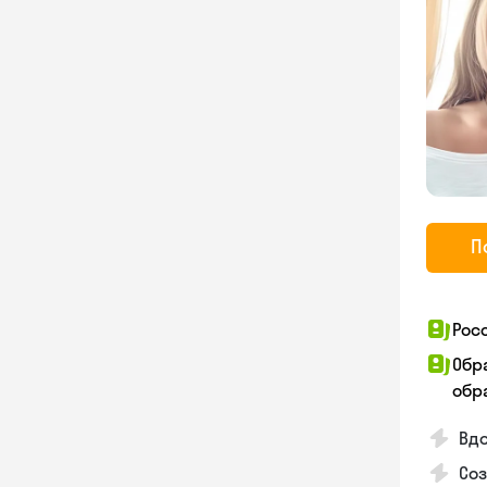
П
Рос
Обр
обра
Вд
Соз