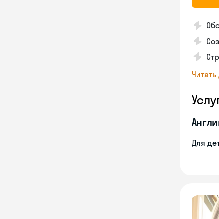
Об
Со
Ст
Читать
Услу
Англи
Для де