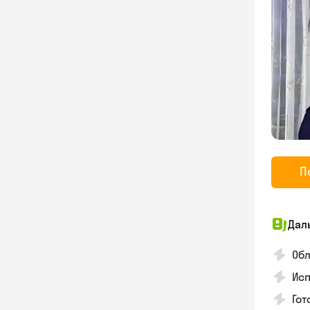
П
Дал
Обл
Исп
Гот