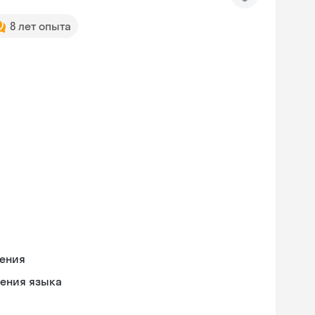
8 лет опыта
чения
оения языка