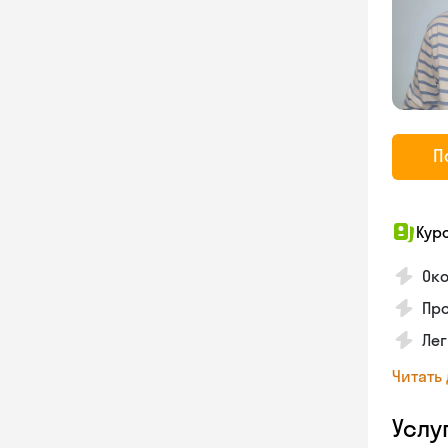
П
Кур
Ок
Про
Лег
Читать
Услу