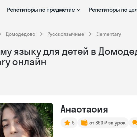
Репетиторы по предметам
Репетиторы по це
Домодедово
Русскоязычные
Elementary
му языку для детей в Домоде
ary онлайн
Анастасия
5
от 893 ₽ за урок