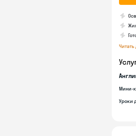
Осв
Жил
Гот
Читать
Услу
Англи
Мини-к
Уроки 