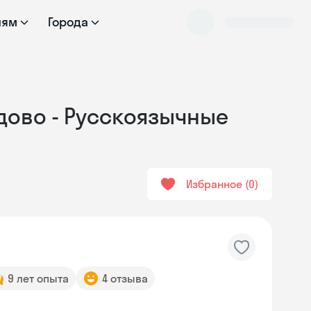
лям
Города
дово - Русскоязычные
Избранное
0
9 лет опыта
4 отзыва