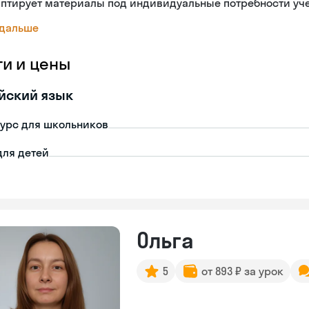
аптирует материалы под индивидуальные потребности уч
 дальше
ги и цены
йский язык
урс для школьников
для детей
Ольга
5
от 893 ₽ за урок