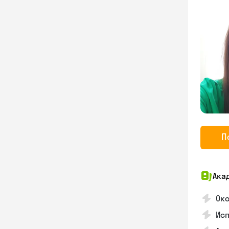
П
Ака
Око
Ис