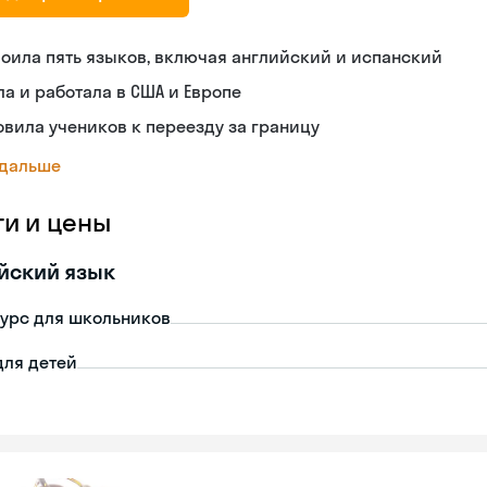
оила пять языков, включая английский и испанский
а и работала в США и Европе
овила учеников к переезду за границу
 дальше
ги и цены
йский язык
урс для школьников
для детей