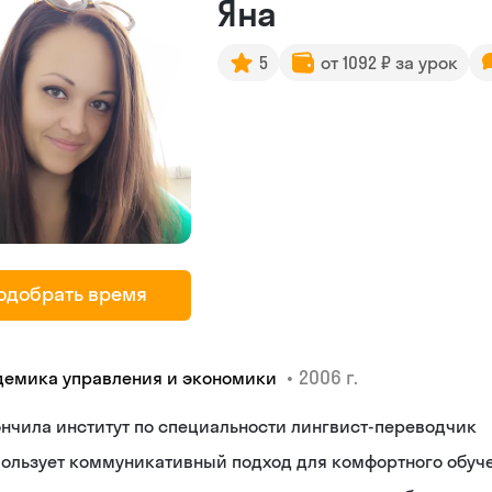
Яна
5
от 1092 ₽ за урок
одобрать время
•
2006 г.
демика управления и экономики
нчила институт по специальности лингвист-переводчик
пользует коммуникативный подход для комфортного обуч