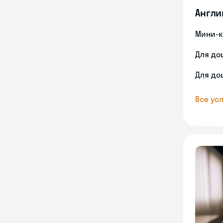
Англи
Мини-к
Для до
Для до
Все усл