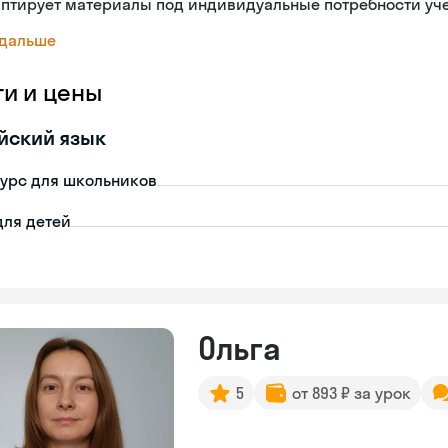
аптирует материалы под индивидуальные потребности уч
 дальше
ги и цены
йский язык
урс для школьников
для детей
Ольга
5
от 893 ₽ за урок