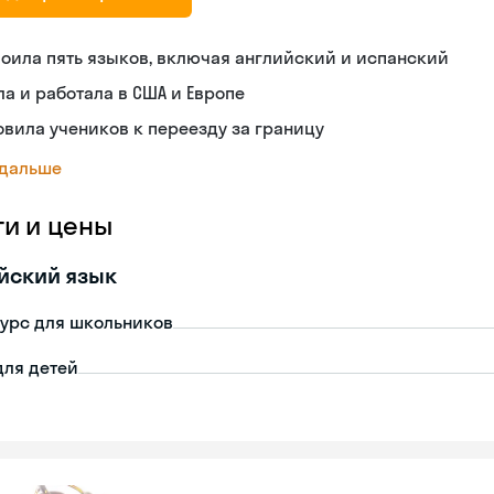
оила пять языков, включая английский и испанский
а и работала в США и Европе
овила учеников к переезду за границу
 дальше
ги и цены
йский язык
урс для школьников
для детей