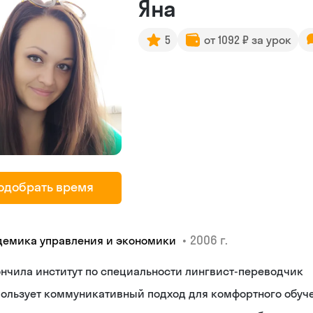
Яна
5
от 1092 ₽ за урок
одобрать время
•
2006 г.
демика управления и экономики
нчила институт по специальности лингвист-переводчик
пользует коммуникативный подход для комфортного обуч