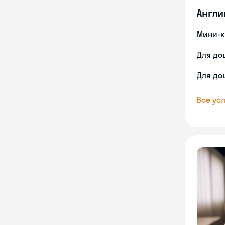
Англи
Мини-к
Для до
Для до
Все усл