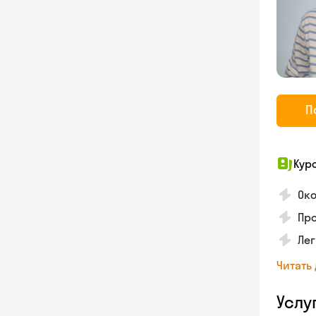
П
Кур
Ок
Про
Лег
Читать
Услу