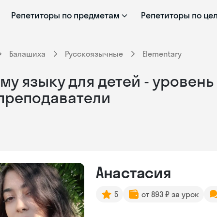
Репетиторы по предметам
Репетиторы по це
Балашиха
Русскоязычные
Elementary
у языку для детей - уровень 
 преподаватели
Анастасия
5
от 893 ₽ за урок