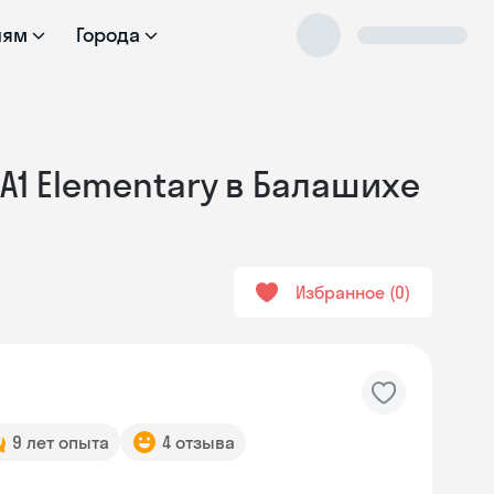
лям
Города
А1 Elementary в Балашихе
Избранное
0
9 лет опыта
4 отзыва