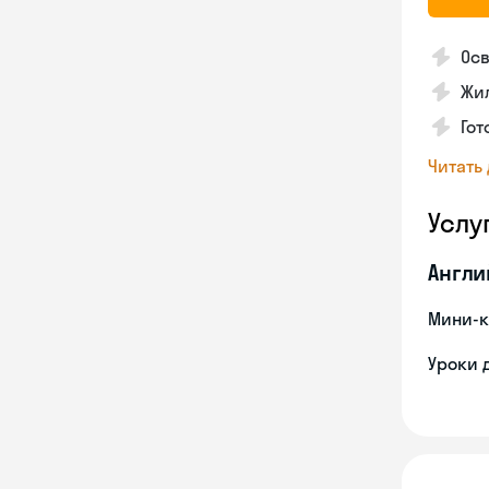
Осв
Жил
Гот
Читать
Услу
Англи
Мини-к
Уроки 