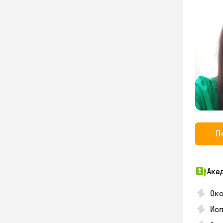
П
Ака
Око
Ис