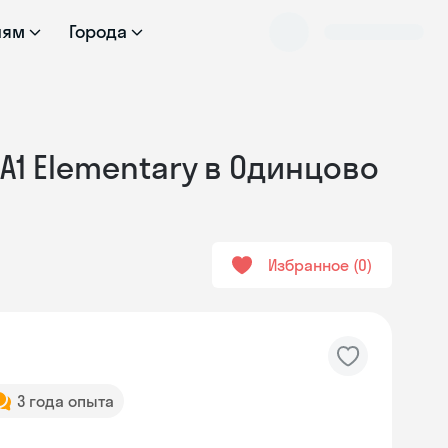
лям
Города
А1 Elementary в Одинцово
Избранное
0
3 года опыта