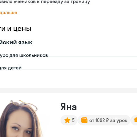
овила учеников к переезду за границу
 дальше
ги и цены
йский язык
урс для школьников
для детей
Яна
5
от 1092 ₽ за урок