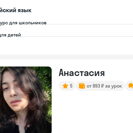
йский язык
урс для школьников
для детей
Анастасия
5
от 893 ₽ за урок