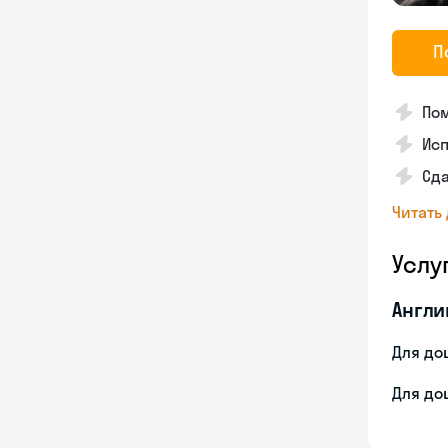
П
Пом
Ис
Сд
Читать
Услу
Англи
Для до
Для до