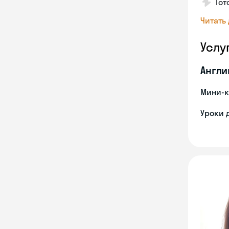
Гот
Читать
Услу
Англи
Мини-к
Уроки 