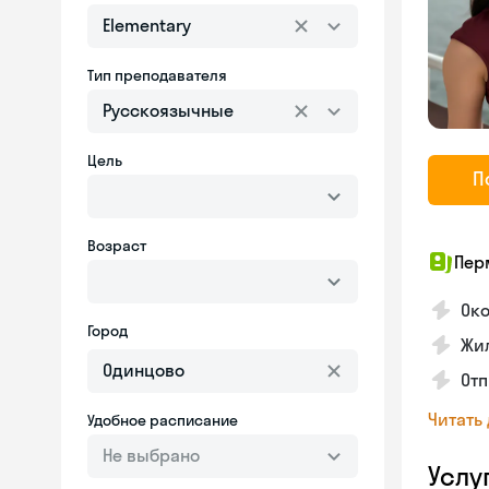
Elementary
Тип преподавателя
Русскоязычные
Цель
П
Возраст
Пер
Око
Город
Жил
Отп
Читать
Удобное расписание
Не выбрано
Услу