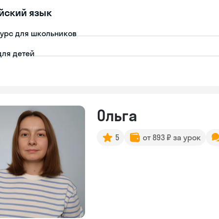
йский язык
урс для школьников
для детей
Ольга
5
от 893 ₽ за урок