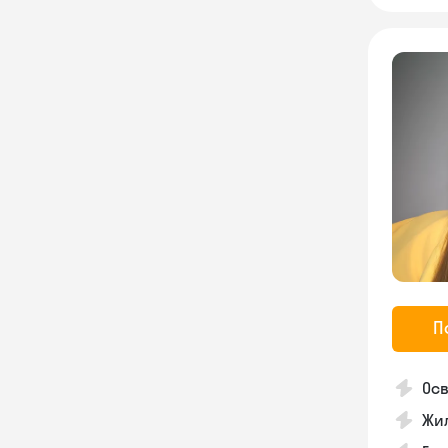
П
Осв
Жил