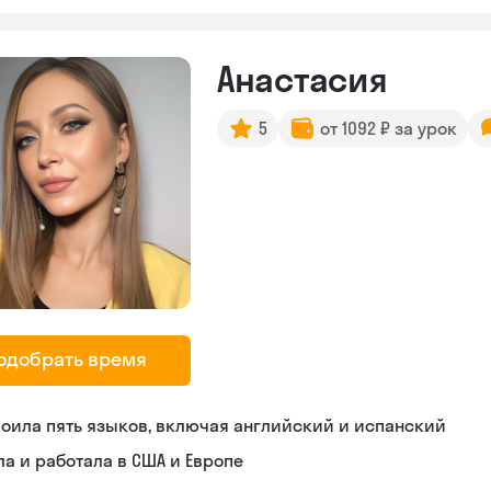
Анастасия
5
от 1092 ₽ за урок
одобрать время
оила пять языков, включая английский и испанский
а и работала в США и Европе