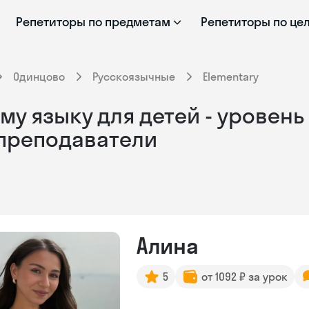
Репетиторы по предметам
Репетиторы по це
Одинцово
Русскоязычные
Elementary
у языку для детей - уровень 
 преподаватели
Алина
5
от 1092 ₽ за урок