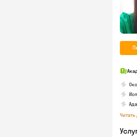
П
Ака
Око
Ис
Ад
Читать
Услу