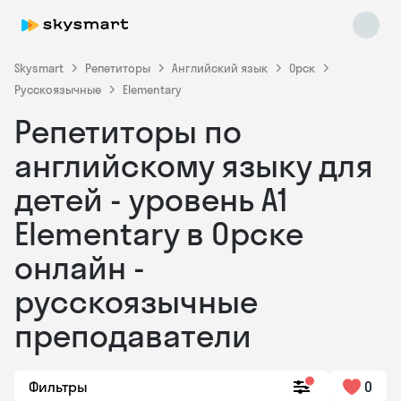
Skysmart
Репетиторы
Английский язык
Орск
Русскоязычные
Elementary
Репетиторы по
английскому языку для
детей - уровень А1
Elementary в Орске
Skysmart Chat
online
онлайн -
русскоязычные
преподаватели
Фильтры
0