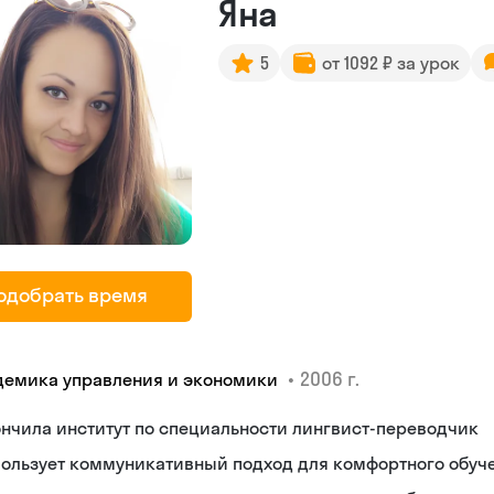
Яна
5
от 1092 ₽ за урок
одобрать время
•
2006 г.
демика управления и экономики
нчила институт по специальности лингвист-переводчик
пользует коммуникативный подход для комфортного обуч