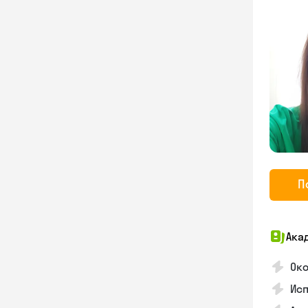
П
Ака
Око
Ис