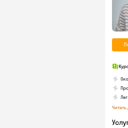
П
Кур
Ок
Про
Лег
Читать
Услу