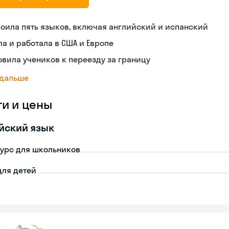
оила пять языков, включая английский и испанский
а и работала в США и Европе
овила учеников к переезду за границу
 дальше
ги и цены
йский язык
урс для школьников
для детей