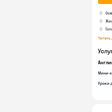
Осв
Жил
Гот
Читать
Услу
Англи
Мини-к
Уроки 