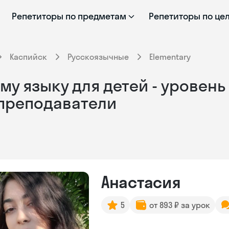
Репетиторы по предметам
Репетиторы по це
Каспийск
Русскоязычные
Elementary
у языку для детей - уровень 
 преподаватели
Анастасия
5
от 893 ₽ за урок