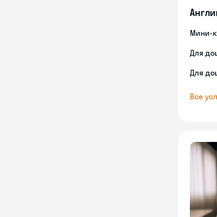
Англи
Мини-к
Для до
Для до
Все усл