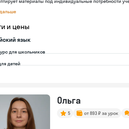
аптирует материалы под индивидуальные потребности уч
 дальше
ги и цены
йский язык
урс для школьников
для детей
Ольга
5
от 893 ₽ за урок