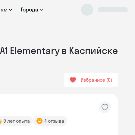
лям
Города
А1 Elementary в Каспийске
Избранное
0
9 лет опыта
4 отзыва