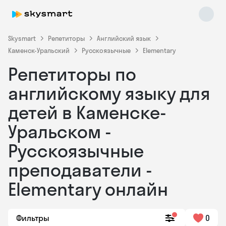
Skysmart
Репетиторы
Английский язык
Каменск-Уральский
Русскоязычные
Elementary
Репетиторы по
английскому языку для
детей в Каменске-
Уральском -
Skysmart Chat
online
Русскоязычные
преподаватели -
Elementary онлайн
Фильтры
0