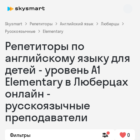
Skysmart
Репетиторы
Английский язык
Люберцы
Русскоязычные
Elementary
Репетиторы по
английскому языку для
детей - уровень А1
Elementary в Люберцах
Skysmart Chat
online
онлайн -
русскоязычные
преподаватели
Фильтры
0