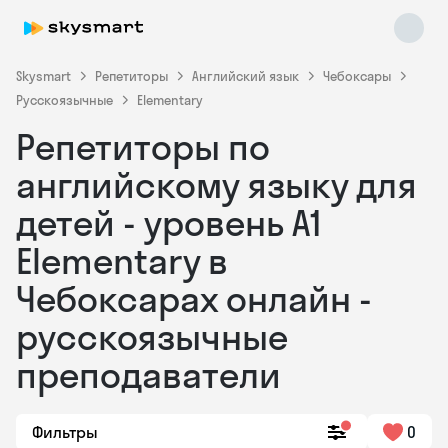
Skysmart
Репетиторы
Английский язык
Чебоксары
Русскоязычные
Elementary
Репетиторы по
английскому языку для
детей - уровень А1
Elementary в
Skysmart Chat
online
Чебоксарах онлайн -
русскоязычные
преподаватели
Фильтры
0