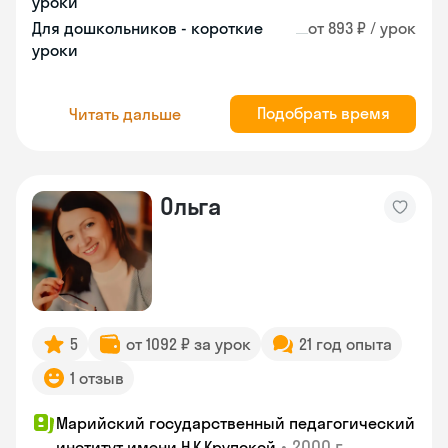
уроки
Для дошкольников - короткие
от 893 ₽ / урок
уроки
Подобрать время
Читать дальше
Ольга
5
от 1092 ₽ за урок
21 год опыта
1 отзыв
Марийский государственный педагогический
•
2000 г.
институт имени Н.К.Крупской