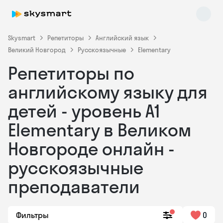
Skysmart
Репетиторы
Английский язык
Великий Новгород
Русскоязычные
Elementary
Репетиторы по
английскому языку для
детей - уровень А1
Elementary в Великом
Skysmart Chat
online
Новгороде онлайн -
русскоязычные
преподаватели
Фильтры
0