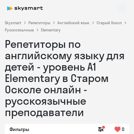
Skysmart
Репетиторы
Английский язык
Старый Оскол
Русскоязычные
Elementary
Репетиторы по
английскому языку для
детей - уровень А1
Elementary в Старом
Skysmart Chat
online
Осколе онлайн -
русскоязычные
преподаватели
Фильтры
0