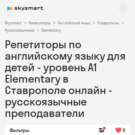
Skysmart
Репетиторы
Английский язык
Ставрополь
Русскоязычные
Elementary
Репетиторы по
английскому языку для
детей - уровень А1
Elementary в
Skysmart Chat
online
Ставрополе онлайн -
русскоязычные
преподаватели
Фильтры
0