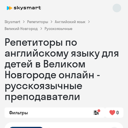
Skysmart
Репетиторы
Английский язык
Великий Новгород
Русскоязычные
Репетиторы по
английскому языку для
детей в Великом
Новгороде онлайн -
Skysmart Chat
online
русскоязычные
преподаватели
Фильтры
0