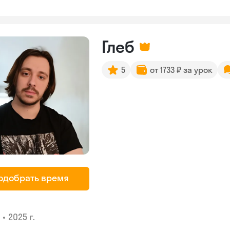
Глеб
5
от 1733 ₽ за урок
одобрать время
•
2025 г.