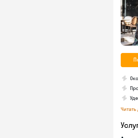
П
Око
Про
Уд
Читать
Услу