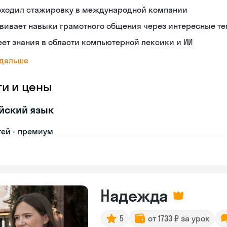
оходил стажировку в международной компании
звивает навыки грамотного общения через интересные т
ет знания в области компьютерной лексики и ИИ
 дальше
ги и цены
йский язык
тей - премиум
Надежда
5
от 1733 ₽ за урок