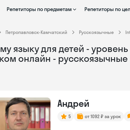
Репетиторы по предметам
Репетиторы по це
Петропавловск-Камчатский
Русскоязычные
In
у языку для детей - уровень B
ком онлайн - русскоязычные
Андрей
5
от 1092 ₽ за урок