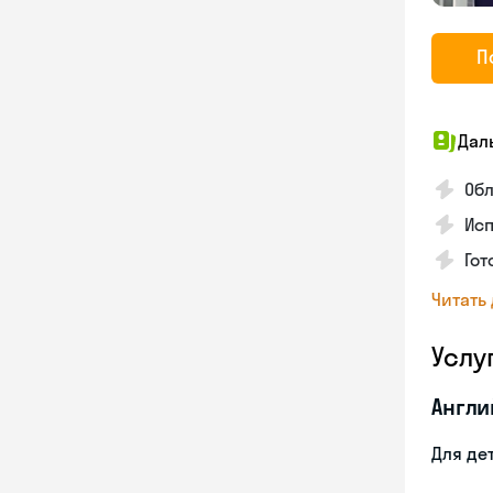
П
Дал
Обл
Исп
Гот
Читать
Услу
Англи
Для де