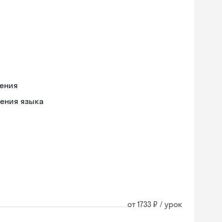
чения
оения языка
от 1733 ₽ / урок