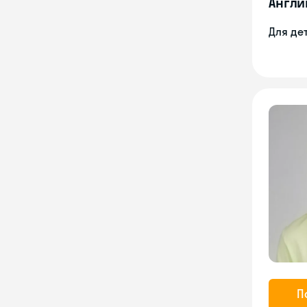
Англи
Для де
П