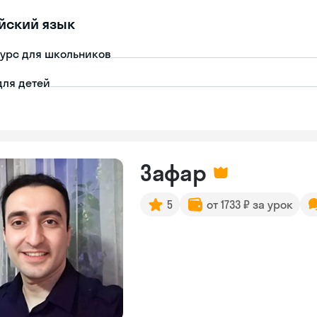
йский язык
урс для школьников
для детей
Зафар
5
от 1733 ₽ за урок