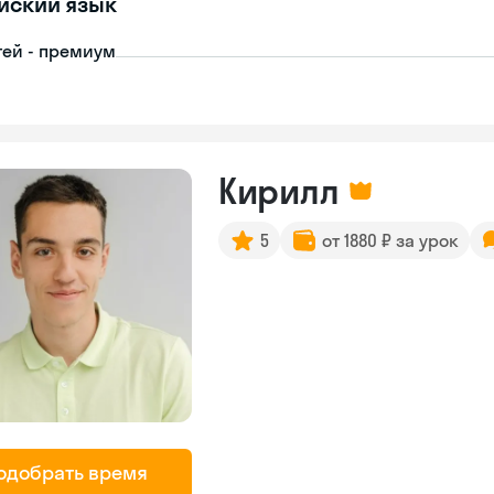
йский язык
тей - премиум
Кирилл
5
от 1880 ₽ за урок
одобрать время