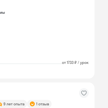
емы
от 1733 ₽ / урок
9 лет опыта
1 отзыв