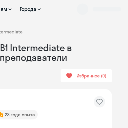
лям
Города
termediate
1 Intermediate в
 преподаватели
Избранное
0
23 года опыта