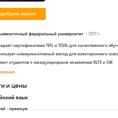
одобрать время
•
2011 г.
ьневосточный федеральный университет
адает сертификатами TEFL и TESOL для качественного обу
ользует коммуникативный метод для всестороннего осв
овит студентов к международным экзаменам IELTS и CAE
 дальше
ги и цены
йский язык
тей - премиум