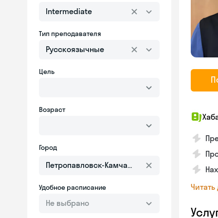
Intermediate
Тип преподавателя
Русскоязычные
Цель
П
Возраст
Хаб
Пр
Город
Про
На
Читать
Удобное расписание
Не выбрано
Услу