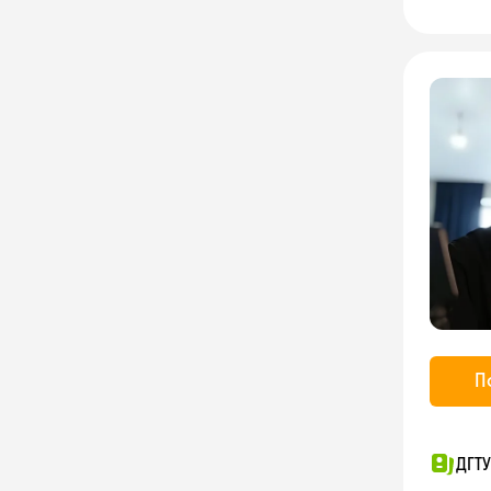
П
ДГТУ