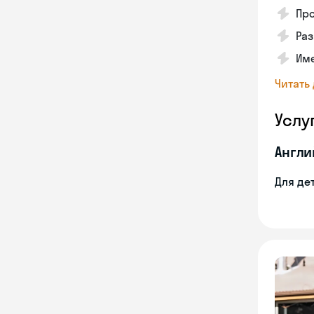
Пр
Ра
Име
Читать
Услу
Англи
Для де