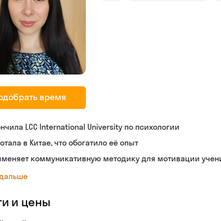
одобрать время
нчила LCC International University по психологии
отала в Китае, что обогатило её опыт
именяет коммуникативную методику для мотивации учен
 дальше
ги и цены