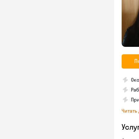
П
Око
Раб
Пр
Читать
Услу