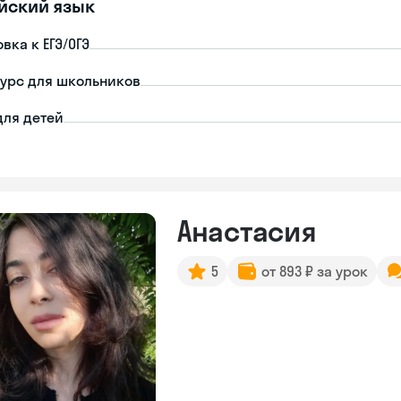
йский язык
вка к ЕГЭ/ОГЭ
урс для школьников
для детей
Анастасия
5
от 893 ₽ за урок