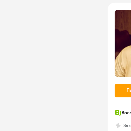
П
Вол
Зак