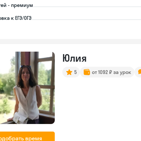
тей - премиум
вка к ЕГЭ/ОГЭ
Юлия
5
от 1092 ₽ за урок
одобрать время