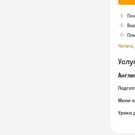
Пон
Вид
Пом
Читать
Услу
Англи
Подгото
Мини-к
Уроки 