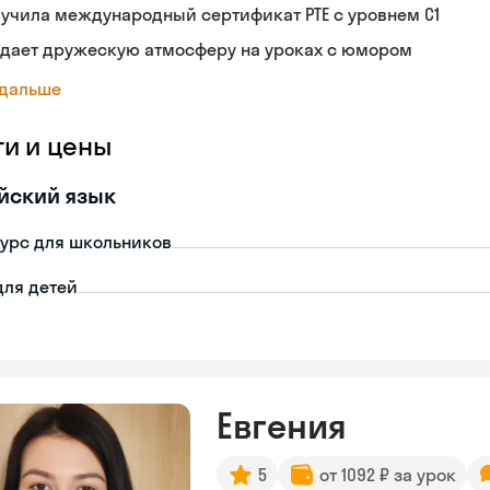
учила международный сертификат PTE с уровнем C1
здает дружескую атмосферу на уроках с юмором
 дальше
ги и цены
йский язык
урс для школьников
для детей
Евгения
5
от 1092 ₽ за урок