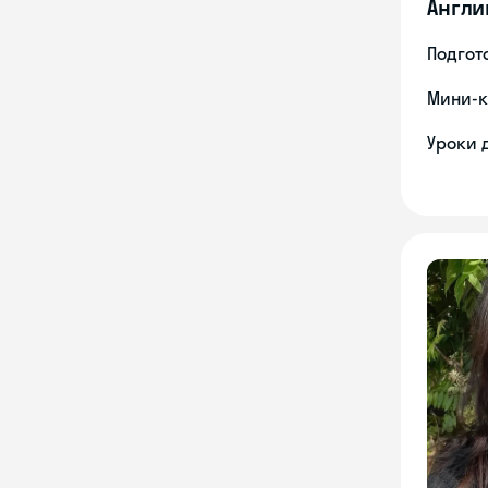
Англи
Подгото
Мини-к
Уроки 