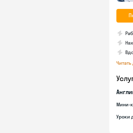
П
Раб
На
Вд
Читать
Услу
Англи
Мини-к
Уроки 