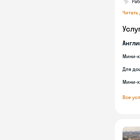
Раб
Читать
Услу
Англи
Мини-к
Для до
Мини-к
Все усл