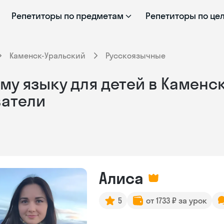
Репетиторы по предметам
Репетиторы по це
Каменск-Уральский
Русскоязычные
му языку для детей в Каменс
ватели
Алиса
5
от 1733 ₽ за урок