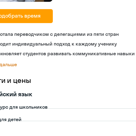
одобрать время
отала переводчиком с делегациями из пяти стран
ходит индивидуальный подход к каждому ученику
охновляет студентов развивать коммуникативные навыки
 дальше
ги и цены
йский язык
урс для школьников
для детей