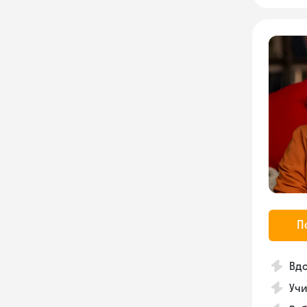
П
Вдо
Учи