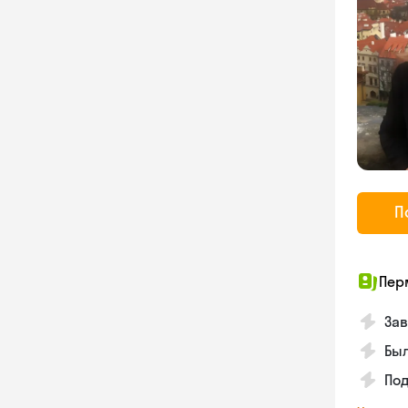
П
Пер
Зав
Был
Под