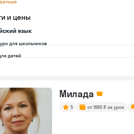
 дальше
ги и цены
йский язык
урс для школьников
для детей
Милада
5
от 1880 ₽ за урок