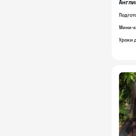
Англи
Подгото
Мини-к
Уроки 