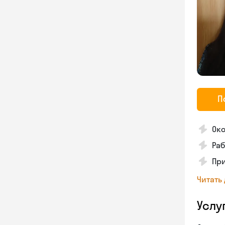
П
Око
Раб
Пр
Читать
Услу