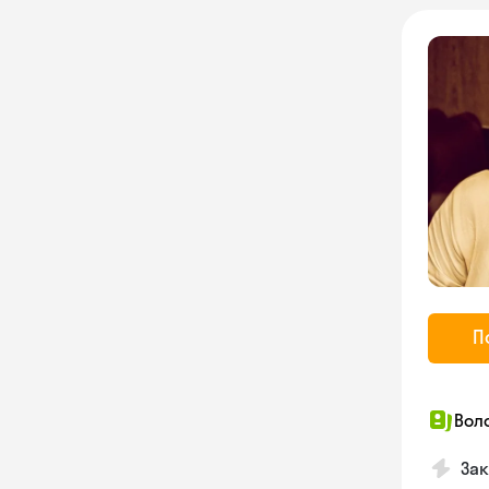
П
Вол
Зак