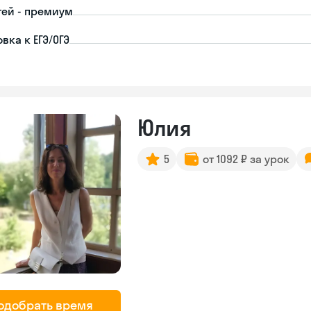
тей - премиум
вка к ЕГЭ/ОГЭ
Юлия
5
от 1092 ₽ за урок
одобрать время