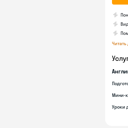
Пон
Вид
Пом
Читать
Услу
Англи
Подгото
Мини-к
Уроки 