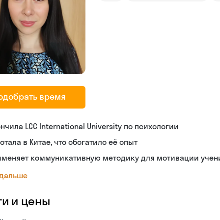
одобрать время
нчила LCC International University по психологии
отала в Китае, что обогатило её опыт
именяет коммуникативную методику для мотивации учен
 дальше
ги и цены