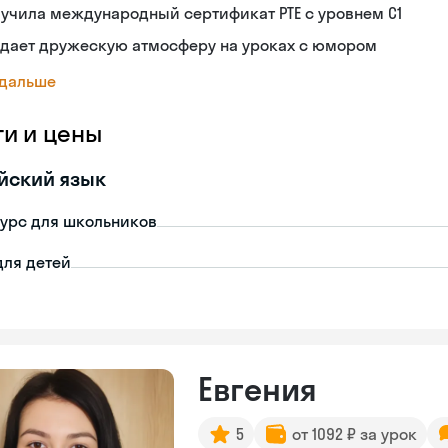
учила международный сертификат PTE с уровнем C1
здает дружескую атмосферу на уроках с юмором
 дальше
ги и цены
йский язык
урс для школьников
для детей
Евгения
5
от 1092 ₽ за урок