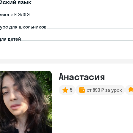
йский язык
вка к ЕГЭ/ОГЭ
урс для школьников
для детей
Анастасия
5
от 893 ₽ за урок