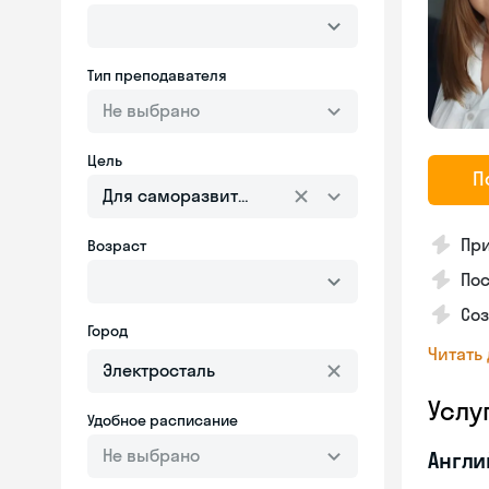
Тип преподавателя
Не выбрано
Цель
П
Для саморазвития
Пр
Возраст
Пос
Со
Город
Читать
Услу
Удобное расписание
Не выбрано
Англи