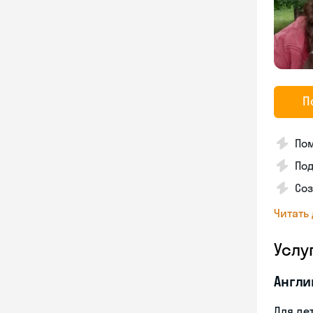
П
По
Под
Соз
Читать
Услу
Англи
Для де