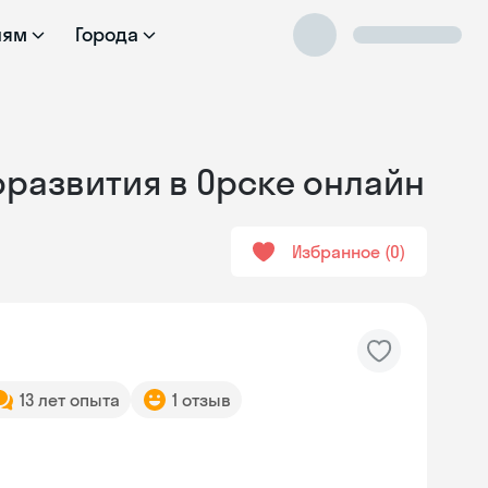
лям
Города
оразвития в Орске онлайн
Избранное
0
13 лет опыта
1 отзыв