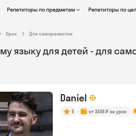
Репетиторы по предметам
Репетиторы по це
Орск
Для саморазвития
му языку для детей - для сам
Daniel
5
от 3248 ₽ за урок