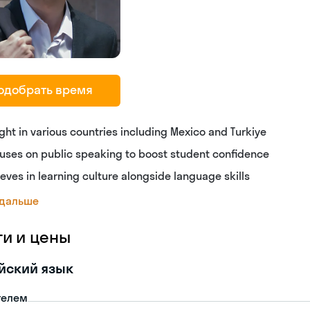
одобрать время
ght in various countries including Mexico and Turkiye
uses on public speaking to boost student confidence
ieves in learning culture alongside language skills
 дальше
ги и цены
йский язык
телем