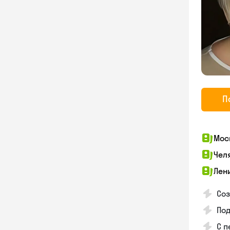
П
Мос
Чел
Лен
Соз
Под
С п