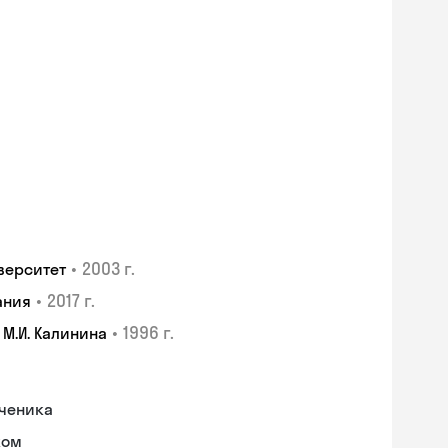
•
2003 г.
верситет
•
2017 г.
ания
•
1996 г.
М.И. Калинина
ученика
ком