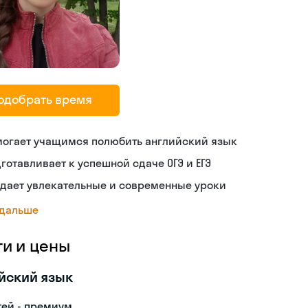
одобрать время
могает учащимся полюбить английский язык
готавливает к успешной сдаче ОГЭ и ЕГЭ
дает увлекательные и современные уроки
 дальше
ги и цены
йский язык
тей - премиум