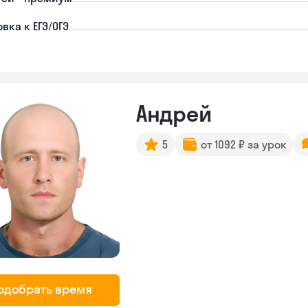
вка к ЕГЭ/ОГЭ
Андрей
5
от 1092 ₽ за урок
одобрать время