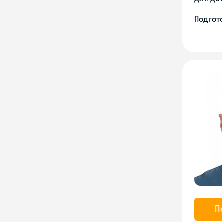
Подгото
П