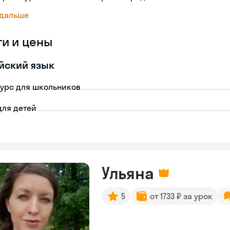
 дальше
ги и цены
йский язык
урс для школьников
для детей
Ульяна
5
от 1733 ₽ за урок