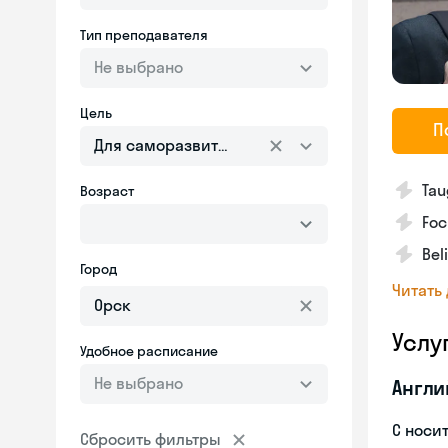
Тип преподавателя
Не выбрано
Цель
П
Для саморазвития
Tau
Возраст
Foc
Bel
Город
Читать
Услу
Удобное расписание
Не выбрано
Англи
С носи
Сбросить фильтры