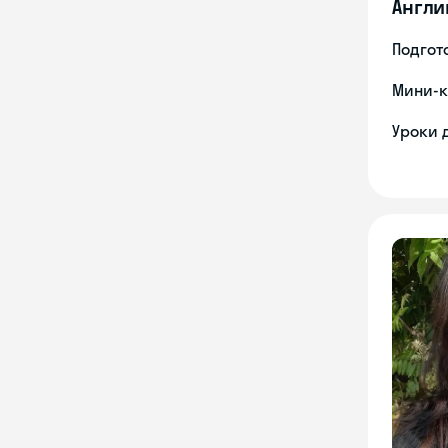
Англи
Подгото
Мини-к
Уроки 