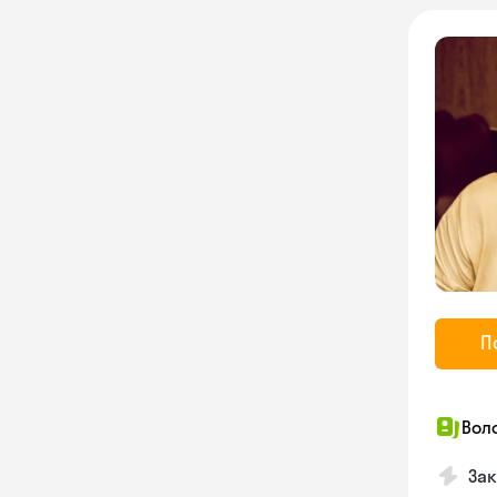
П
Вол
Зак