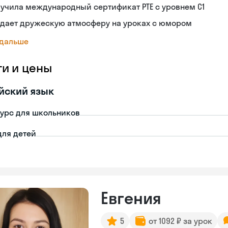
учила международный сертификат PTE с уровнем C1
здает дружескую атмосферу на уроках с юмором
 дальше
ги и цены
йский язык
урс для школьников
для детей
Евгения
5
от 1092 ₽ за урок