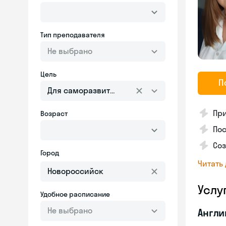
Тип преподавателя
Не выбрано
Цель
П
Для саморазвития
Пр
Возраст
Пос
Со
Город
Читать
Услу
Удобное расписание
Не выбрано
Англи