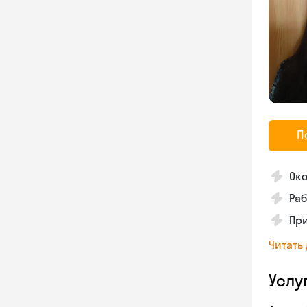
П
Око
Раб
Пр
Читать
Услу