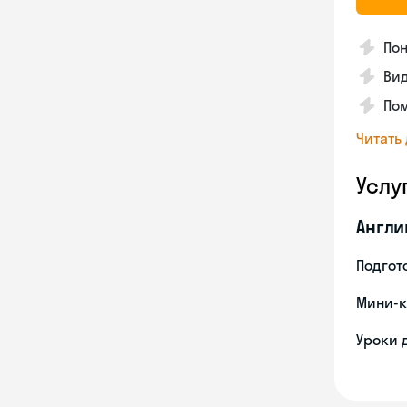
Пон
Вид
Пом
Читать
Услу
Англи
Подгото
Мини-к
Уроки 