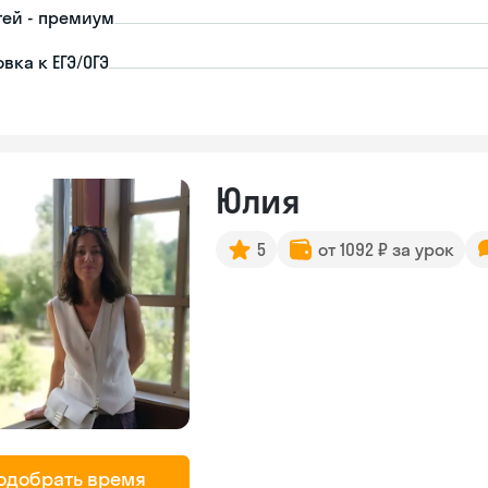
тей - премиум
вка к ЕГЭ/ОГЭ
Юлия
5
от 1092 ₽ за урок
одобрать время