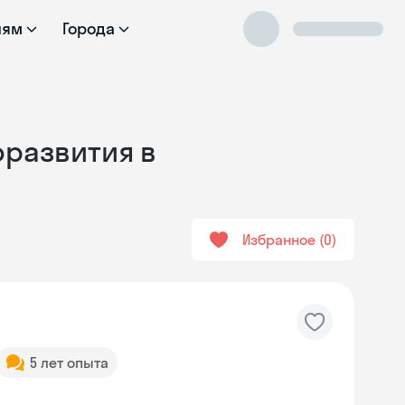
лям
Города
оразвития в
Избранное
0
5 лет опыта