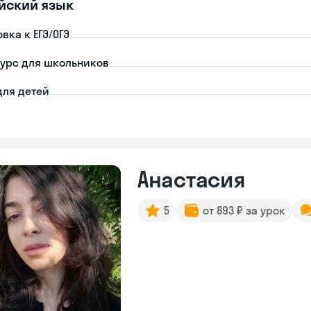
йский язык
вка к ЕГЭ/ОГЭ
урс для школьников
для детей
Анастасия
5
от 893 ₽ за урок