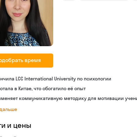
одобрать время
нчила LCC International University по психологии
отала в Китае, что обогатило её опыт
именяет коммуникативную методику для мотивации учен
 дальше
ги и цены