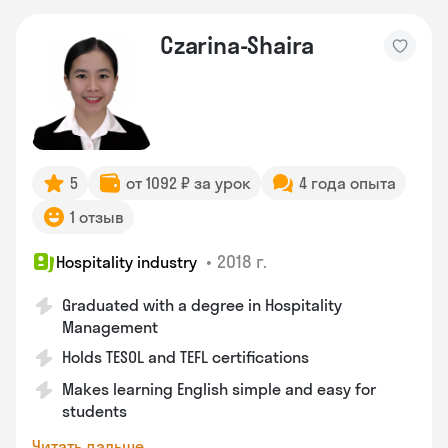
Czarina-Shaira
5
от 1092 ₽ за урок
4 года опыта
1 отзыв
•
2018 г.
Hospitality industry
Graduated with a degree in Hospitality
Management
Holds TESOL and TEFL certifications
Makes learning English simple and easy for
students
Читать дальше