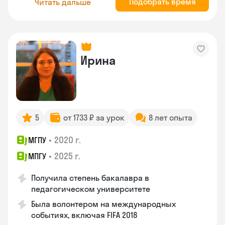
Подобрать время
Читать дальше
Ирина
5
от 1733 ₽ за урок
8 лет опыта
•
2020 г.
МГПУ
•
2025 г.
МПГУ
Получила степень бакалавра в
педагогическом университете
Была волонтером на международных
событиях, включая FIFA 2018