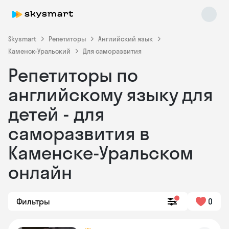
Skysmart
Репетиторы
Английский язык
Каменск-Уральский
Для саморазвития
Репетиторы по
английскому языку для
детей - для
саморазвития в
Skysmart Chat
online
Каменске-Уральском
онлайн
Фильтры
0