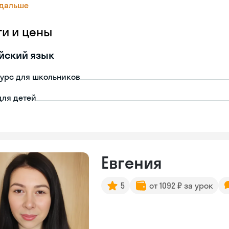
 дальше
ги и цены
йский язык
урс для школьников
для детей
Евгения
5
от 1092 ₽ за урок