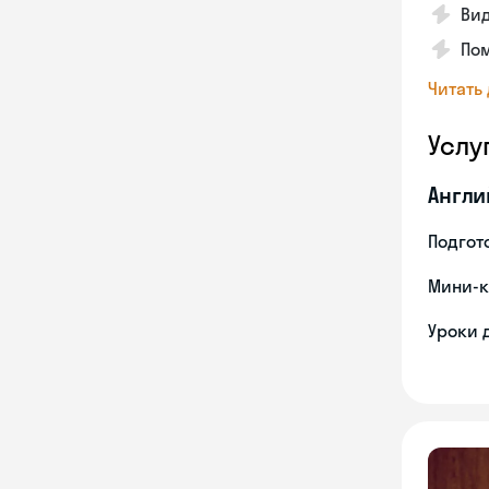
Вид
Пом
Читать
Услу
Англи
Подгото
Мини-к
Уроки 