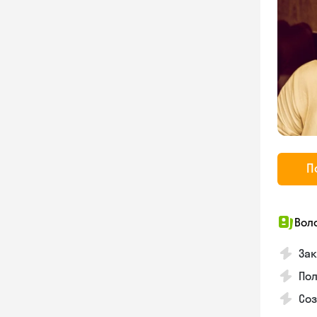
П
Вол
Зак
Пол
Со