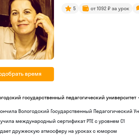
5
от 1092 ₽ за урок
одобрать время
огодский государственный педагогический университет
ончила Вологодский Государственный Педагогический Ун
учила международный сертификат PTE с уровнем C1
здает дружескую атмосферу на уроках с юмором