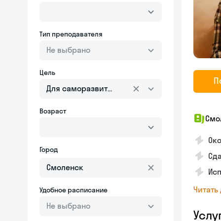
Тип преподавателя
Не выбрано
Цель
П
Для саморазвития
Возраст
Смо
Око
Город
Сда
Ис
Читать
Удобное расписание
Не выбрано
Услу