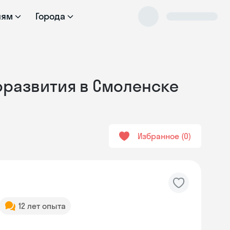
лям
Города
моразвития в Смоленске
Избранное
0
12 лет опыта