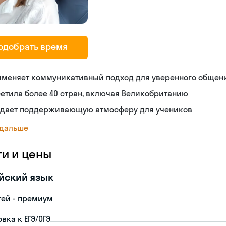
одобрать время
именяет коммуникативный подход для уверенного общен
етила более 40 стран, включая Великобританию
здает поддерживающую атмосферу для учеников
 дальше
ги и цены
йский язык
тей - премиум
вка к ЕГЭ/ОГЭ