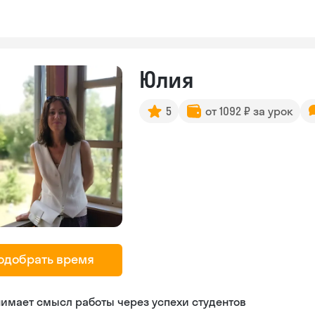
Юлия
5
от 1092 ₽ за урок
одобрать время
имает смысл работы через успехи студентов