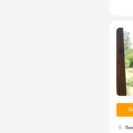
П
Пон