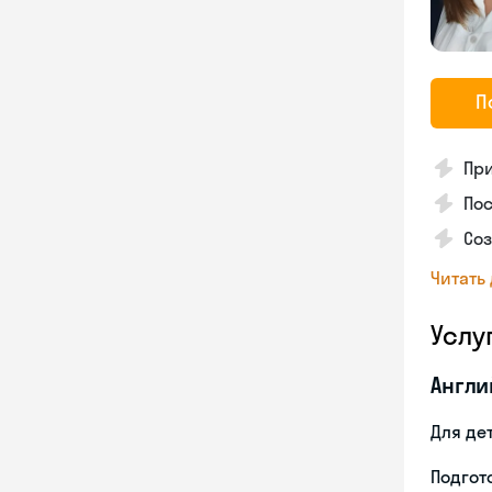
П
Пр
Пос
Со
Читать
Услу
Англи
Для де
Подгото