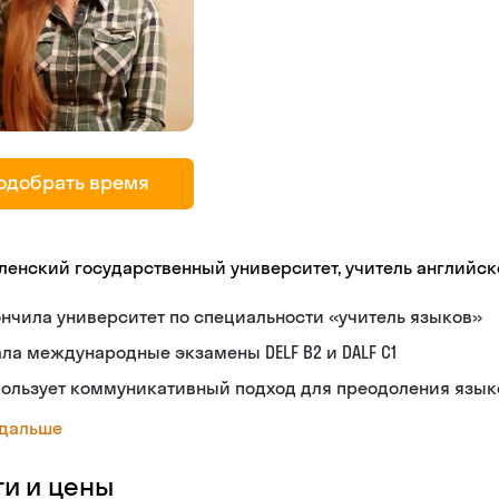
одобрать время
ленский государственный университет, учитель английск
нчила университет по специальности «учитель языков»
ла международные экзамены DELF B2 и DALF C1
пользует коммуникативный подход для преодоления язык
 дальше
ги и цены