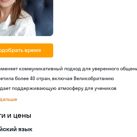
одобрать время
именяет коммуникативный подход для уверенного общен
етила более 40 стран, включая Великобританию
здает поддерживающую атмосферу для учеников
 дальше
ги и цены
йский язык