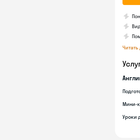
Пон
Вид
Пом
Читать
Услу
Англи
Подгото
Мини-к
Уроки 