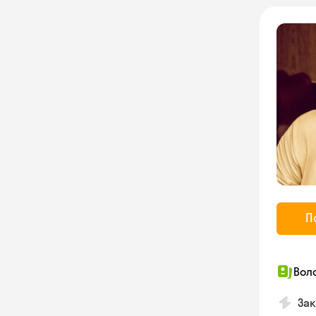
П
Вол
Зак