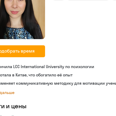
одобрать время
нчила LCC International University по психологии
отала в Китае, что обогатило её опыт
именяет коммуникативную методику для мотивации учен
 дальше
ги и цены