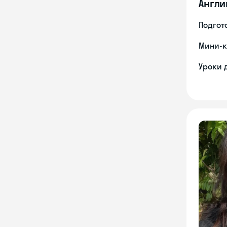
Англи
Подгото
Мини-к
Уроки 