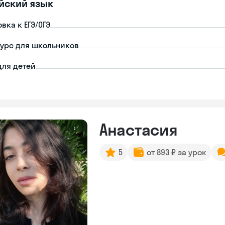
йский язык
вка к ЕГЭ/ОГЭ
урс для школьников
для детей
Анастасия
5
от 893 ₽ за урок