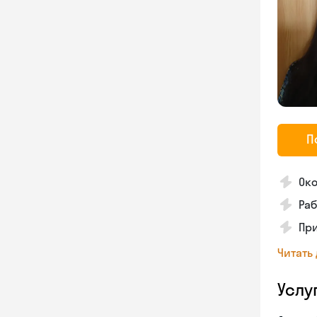
П
Око
Раб
Пр
Читать
Услу