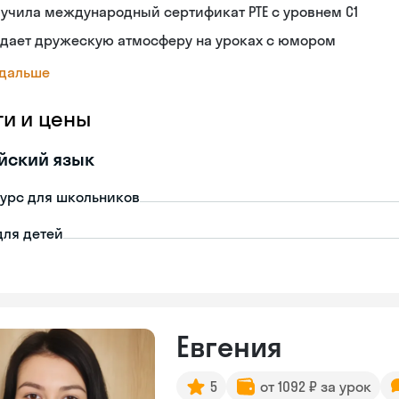
учила международный сертификат PTE с уровнем C1
здает дружескую атмосферу на уроках с юмором
 дальше
ги и цены
йский язык
урс для школьников
для детей
Евгения
5
от 1092 ₽ за урок