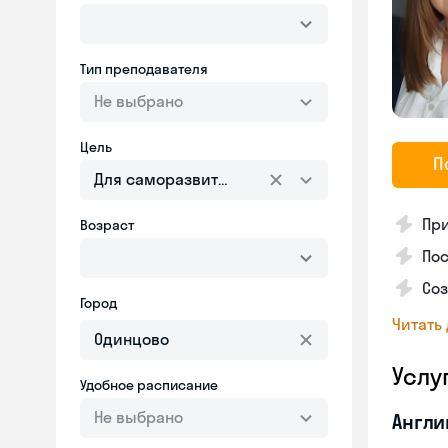
Тип преподавателя
Не выбрано
Цель
П
Для саморазвития
Пр
Возраст
Пос
Со
Город
Читать
Услу
Удобное расписание
Не выбрано
Англи