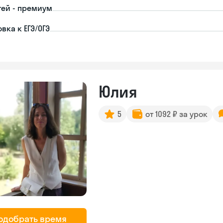
тей - премиум
вка к ЕГЭ/ОГЭ
Юлия
5
от 1092 ₽ за урок
одобрать время