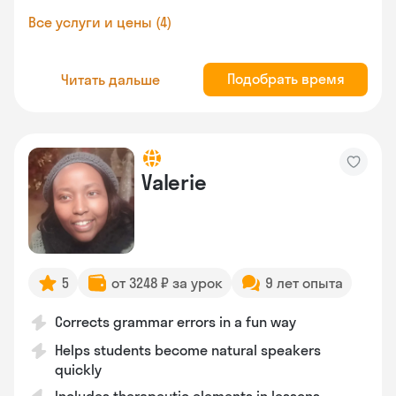
Все услуги и цены (4)
Подобрать время
Читать дальше
Valerie
5
от 3248 ₽ за урок
9 лет опыта
Corrects grammar errors in a fun way
Helps students become natural speakers
quickly