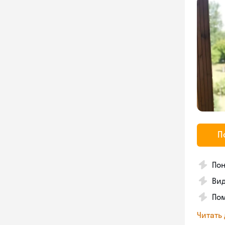
П
Пон
Вид
Пом
Читать