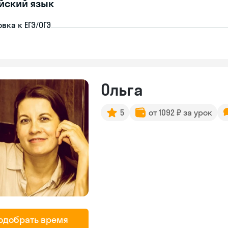
йский язык
вка к ЕГЭ/ОГЭ
Ольга
5
от 1092 ₽ за урок
одобрать время