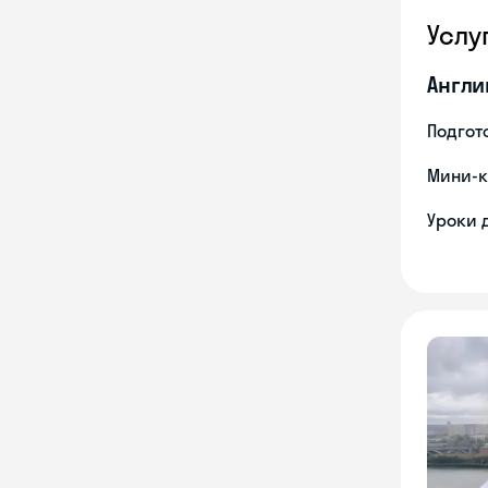
Услу
Англи
Подгото
Мини-к
Уроки 