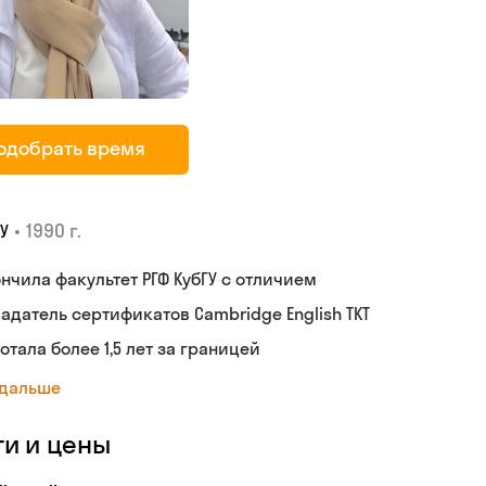
одобрать время
•
1990 г.
У
нчила факультет РГФ КубГУ с отличием
адатель сертификатов Cambridge English TKT
отала более 1,5 лет за границей
 дальше
ги и цены