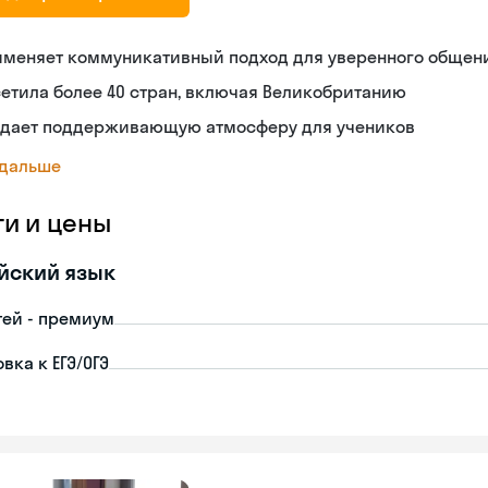
именяет коммуникативный подход для уверенного общен
етила более 40 стран, включая Великобританию
здает поддерживающую атмосферу для учеников
 дальше
ги и цены
йский язык
тей - премиум
вка к ЕГЭ/ОГЭ