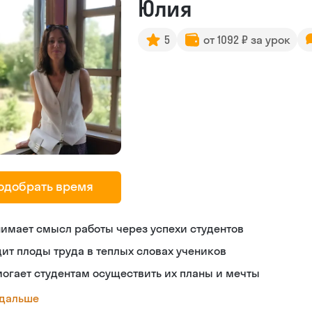
Юлия
5
от 1092 ₽ за урок
одобрать время
имает смысл работы через успехи студентов
ит плоды труда в теплых словах учеников
огает студентам осуществить их планы и мечты
 дальше