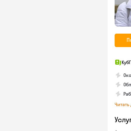
П
КубГ
Око
Обл
Раб
Читать
Услу