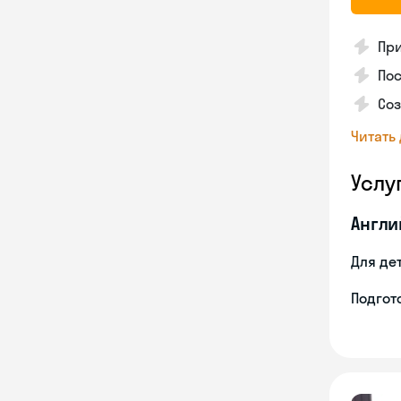
Пр
Пос
Со
Читать
Услу
Англи
Для де
Подгото