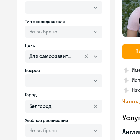
Тип преподавателя
Не выбрано
Цель
П
Для саморазвития
Име
Возраст
Исп
На
Город
Читать
Услу
Удобное расписание
Не выбрано
Англи