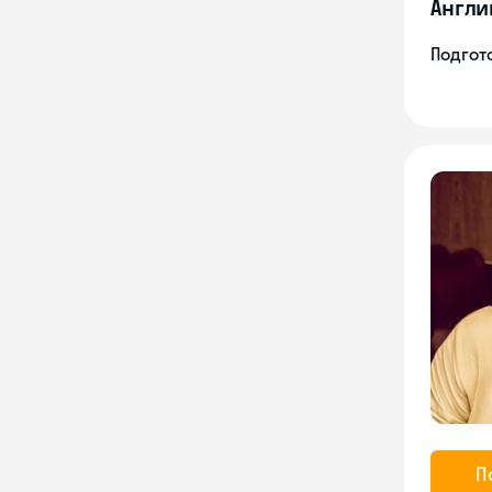
Англи
Подгото
П