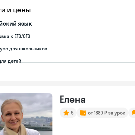
ги и цены
йский язык
вка к ЕГЭ/ОГЭ
урс для школьников
для детей
Елена
5
от 1880 ₽ за урок