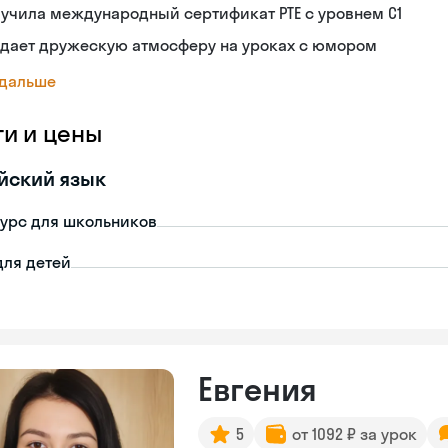
учила международный сертификат PTE с уровнем C1
здает дружескую атмосферу на уроках с юмором
 дальше
ги и цены
йский язык
урс для школьников
для детей
Евгения
5
от 1092 ₽ за урок