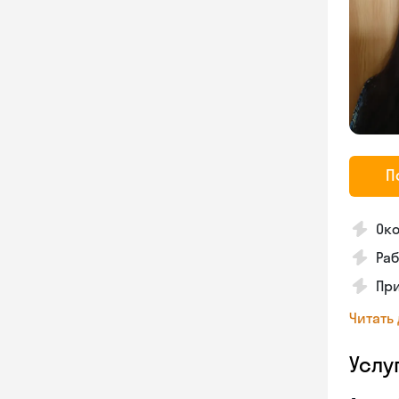
П
Око
Раб
Пр
Читать
Услу