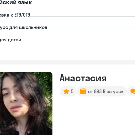
йский язык
вка к ЕГЭ/ОГЭ
урс для школьников
для детей
Анастасия
5
от 893 ₽ за урок