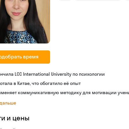
одобрать время
нчила LCC International University по психологии
отала в Китае, что обогатило её опыт
именяет коммуникативную методику для мотивации учен
 дальше
ги и цены