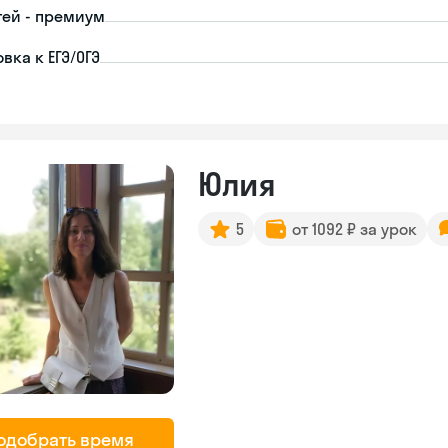
тей - премиум
вка к ЕГЭ/ОГЭ
Юлия
5
от 1092 ₽ за урок
одобрать время