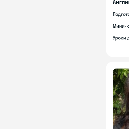
Англи
Подгото
Мини-к
Уроки 