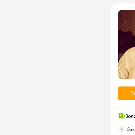
П
Вол
Зак