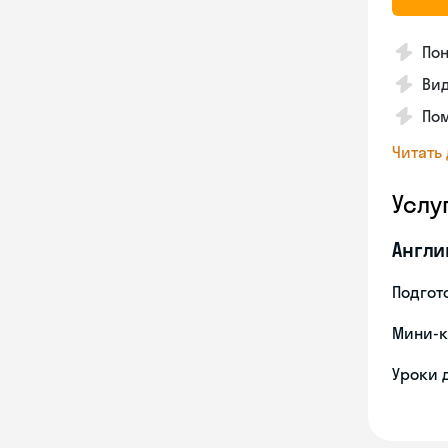
Пон
Вид
Пом
Читать
Услу
Англи
Подгото
Мини-к
Уроки 