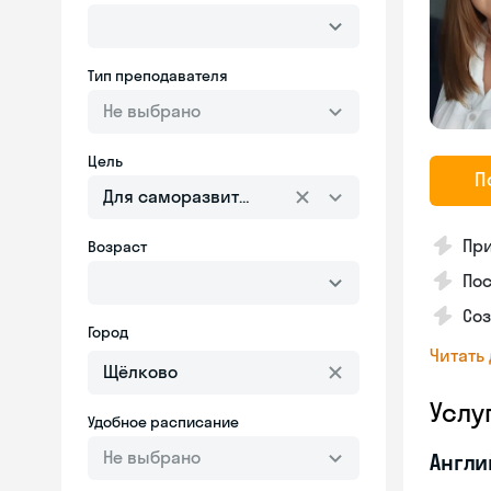
Тип преподавателя
Не выбрано
Цель
П
Для саморазвития
Пр
Возраст
Пос
Со
Город
Читать
Услу
Удобное расписание
Не выбрано
Англи