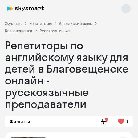
Skysmart
Репетиторы
Английский язык
Благовещенск
Русскоязычные
Репетиторы по
английскому языку для
детей в Благовещенске
онлайн -
Skysmart Chat
online
русскоязычные
преподаватели
Фильтры
0