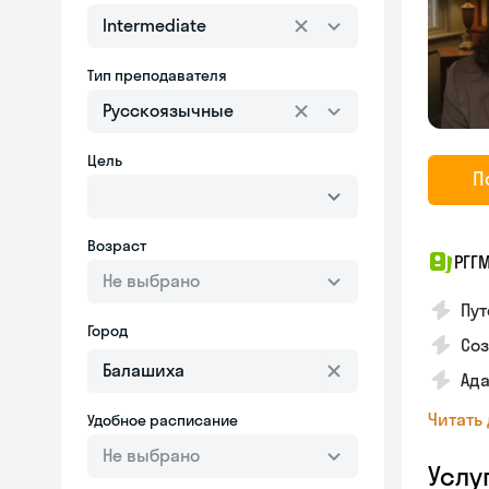
Intermediate
Тип преподавателя
Русскоязычные
Цель
П
Возраст
РГГ
Не выбрано
Пут
Город
Соз
Ада
Читать
Удобное расписание
Не выбрано
Услу