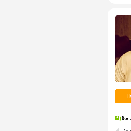
П
Вол