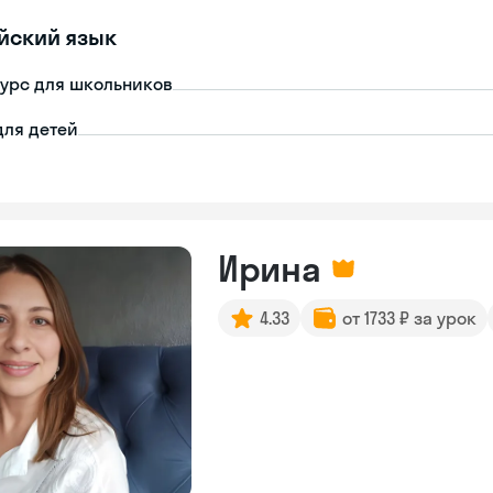
йский язык
урс для школьников
для детей
Ирина
4.33
от 1733 ₽ за урок