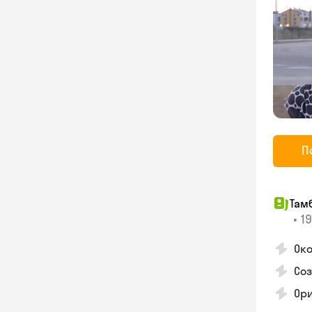
П
Там
•
19
Око
Со
Ори