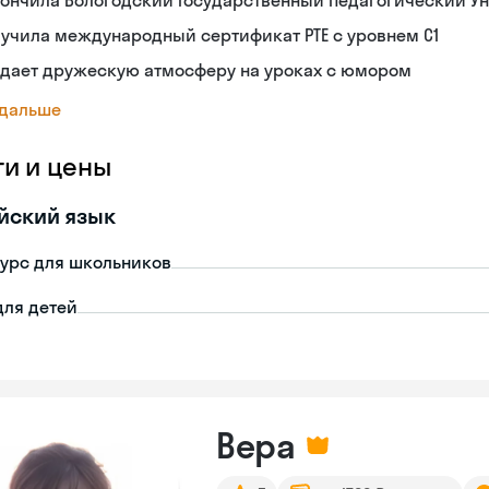
ончила Вологодский Государственный Педагогический Ун
учила международный сертификат PTE с уровнем C1
здает дружескую атмосферу на уроках с юмором
 дальше
ги и цены
йский язык
урс для школьников
для детей
Вера