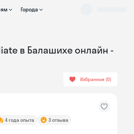
лям
Города
iate в Балашихе онлайн -
Избранное
0
4 года опыта
3 отзыва