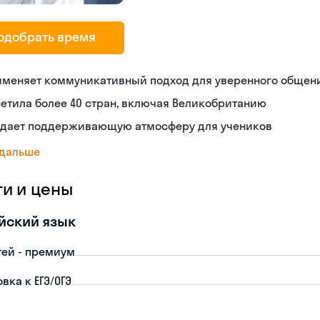
одобрать время
именяет коммуникативный подход для уверенного общен
етила более 40 стран, включая Великобританию
здает поддерживающую атмосферу для учеников
 дальше
ги и цены
йский язык
тей - премиум
вка к ЕГЭ/ОГЭ