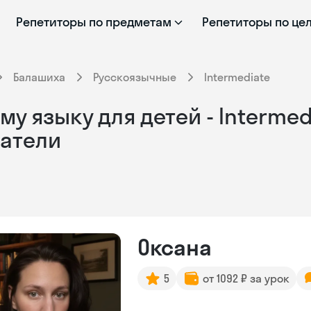
Репетиторы по предметам
Репетиторы по це
Балашиха
Русскоязычные
Intermediate
у языку для детей - Intermed
атели
Оксана
5
от 1092 ₽ за урок