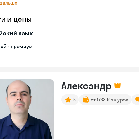
 дальше
ги и цены
йский язык
тей - премиум
Александр
5
от 1733 ₽ за урок