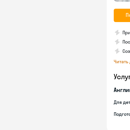
П
Пр
Пос
Со
Читать
Услу
Англи
Для де
Подгото