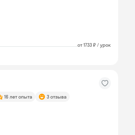
от 1733 ₽ / урок
16 лет опыта
3 отзыва
Skysmart Chat
online