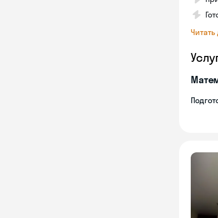
Гот
Читать
Услу
Мате
Подгото