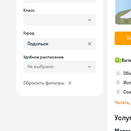
Класс
Город
П
Удобное расписание
Вит
Не выбрано
Об
Исп
Сбросить фильтры
Со
Читать
Услу
Мате