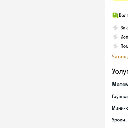
Вол
Зак
Ис
Пом
Читать
Услу
Мате
Группо
Мини-к
Уроки