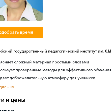
одобрать время
ебский государственный педагогический институт им. С.М
ъясняет сложный материал простыми словами
ользует проверенные методы для эффективного обучени
здает доброжелательную атмосферу для учеников
 дальше
ги и цены
матика