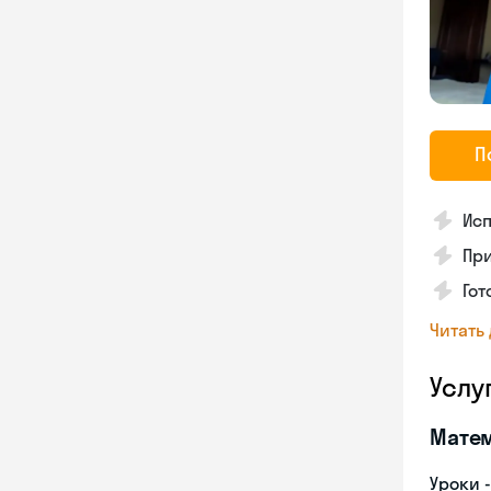
П
Исп
Пр
Го
Читать
Услу
Мате
Уроки 