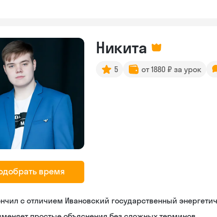
Никита
5
от 1880 ₽ за урок
одобрать время
нчил с отличием Ивановский государственный энергети
именяет простые объяснения без сложных терминов