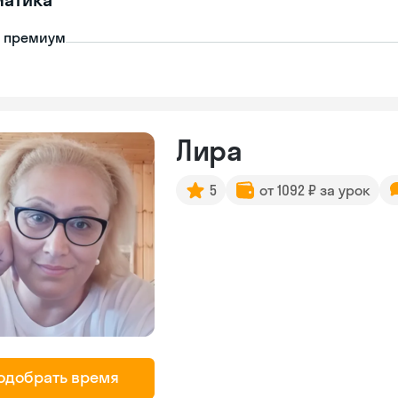
- премиум
Лира
5
от 1092 ₽ за урок
одобрать время