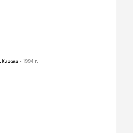
•
1994 г.
. Кирова
я