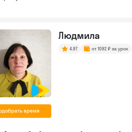
Людмила
4.97
от 1092 ₽ за урок
одобрать время