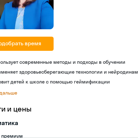
одобрать время
ользует современные методы и подходы в обучении
именяет здоровьесберегающие технологии и нейродина
товит детей к школе с помощью геймификации
 дальше
ги и цены
матика
- премиум