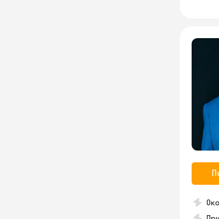
П
Око
Пр