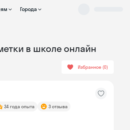
лям
Города
тметки в школе онлайн
Избранное
0
34 года опыта
3 отзыва