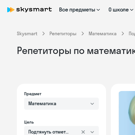
Все предметы
О школе
Skysmart
Репетиторы
Математика
По
Репетиторы по математик
Предмет
Математика
Цель
Подтянуть отметки в школе