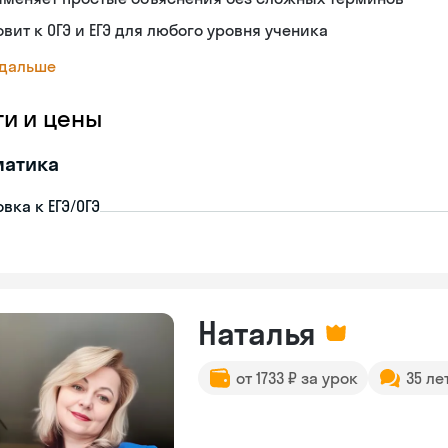
овит к ОГЭ и ЕГЭ для любого уровня ученика
 дальше
ги и цены
матика
вка к ЕГЭ/ОГЭ
Наталья
от 1733 ₽ за урок
35 ле