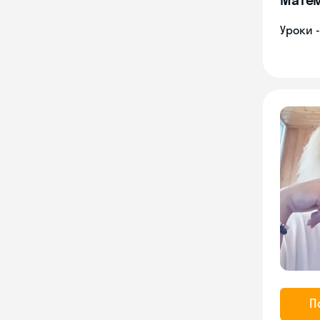
Уроки 
П