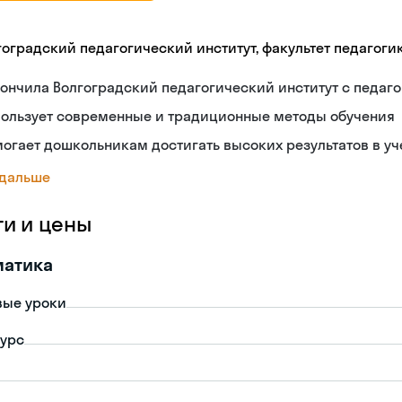
гоградский педагогический институт, факультет педагоги
ончила Волгоградский педагогический институт с педа
пользует современные и традиционные методы обучения
огает дошкольникам достигать высоких результатов в уч
 дальше
ги и цены
матика
вые уроки
урс