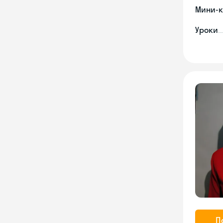
Мини-к
Уроки
П