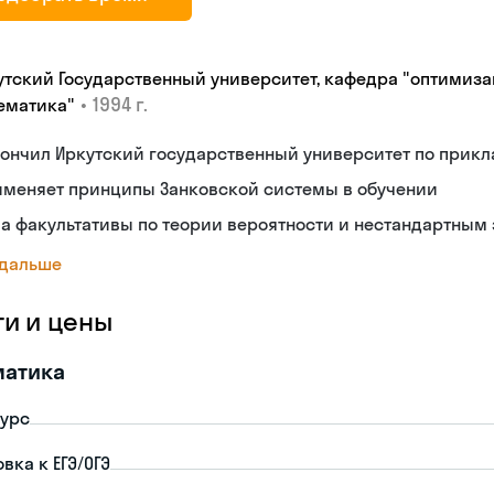
утский Государственный университет, кафедра "оптимиза
•
1994 г.
ематика"
ончил Иркутский государственный университет по прик
именяет принципы Занковской системы в обучении
а факультативы по теории вероятности и нестандартным
 дальше
ги и цены
матика
урс
вка к ЕГЭ/ОГЭ