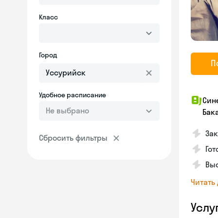
Класс
Город
П
Удобное расписание
Син
Не выбрано
Бак
За
Сбросить фильтры
Гот
Выс
Читать
Услу