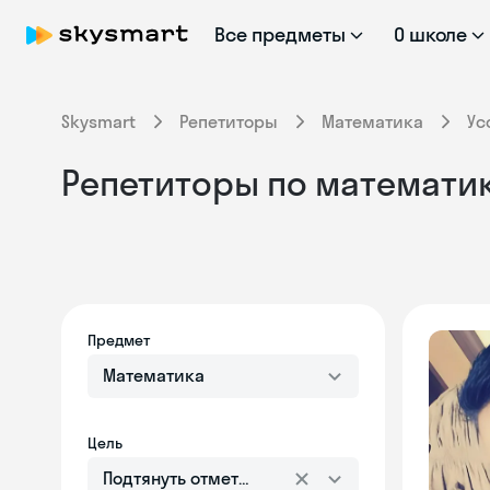
Все предметы
О школе
Skysmart
Репетиторы
Математика
Ус
Репетиторы по математик
Предмет
Математика
Цель
Подтянуть отметки в школе