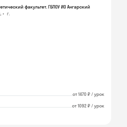
етический факультет. ГБПОУ ИО Ангарский
•
г.
.
от 1470 ₽ / урок
от 1092 ₽ / урок
Skysmart Chat
online