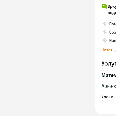
Ирк
пед
Пом
Со
Исп
Читать
Услу
Мате
Мини-к
Уроки