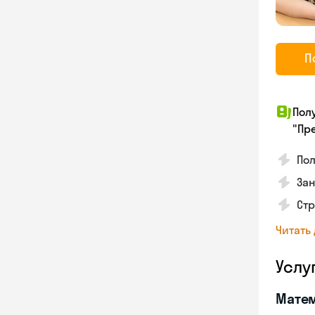
П
Пол
"Пр
По
Зан
Ст
Читать
Услу
Мате