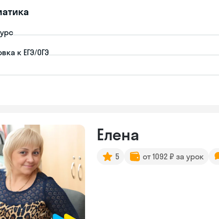
матика
урс
вка к ЕГЭ/ОГЭ
Елена
5
от 1092 ₽ за урок