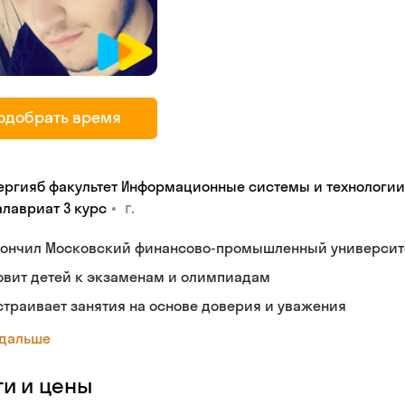
одобрать время
ергияб факультет Информационные системы и технологии
•
г.
алавриат 3 курс
кончил Московский финансово-промышленный университ
овит детей к экзаменам и олимпиадам
траивает занятия на основе доверия и уважения
 дальше
ги и цены