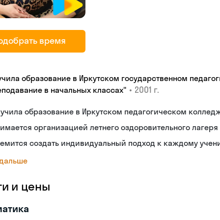
одобрать время
учила образование в Иркутском государственном педаго
•
2001 г.
еподавание в начальных классах"
лучила образование в Иркутском педагогическом коллед
имается организацией летнего оздоровительного лагеря
ремится создать индивидуальный подход к каждому учен
 дальше
ги и цены
матика