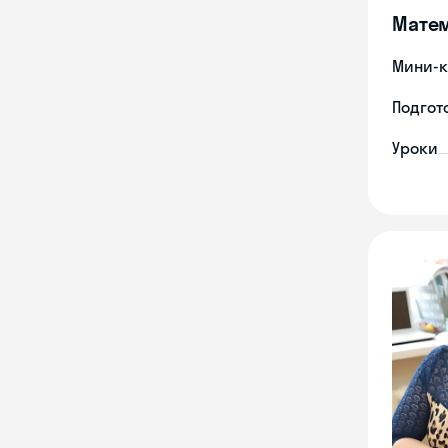
Мате
Мини-к
Подгото
Уроки