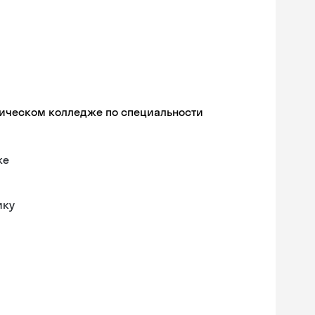
гическом колледже по специальности
же
ику