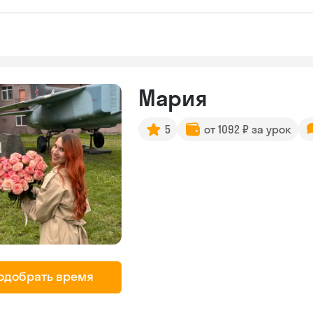
Мария
5
от 1092 ₽ за урок
одобрать время