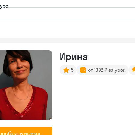
урс
Ирина
5
от 1092 ₽ за урок
одобрать время