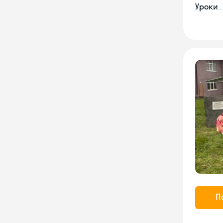
Уроки
П