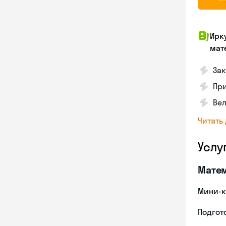
Ирк
мат
Зак
Пр
Вел
Читать
Услу
Мате
Мини-к
Подгото