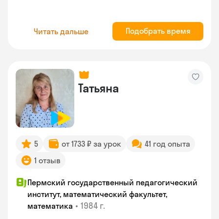
Подобрать время
Читать дальше
Татьяна
5
от 1733 ₽ за урок
41 год опыта
1 отзыв
Пермский государственный педагогический
институт, математический факультет,
•
1984 г.
математика