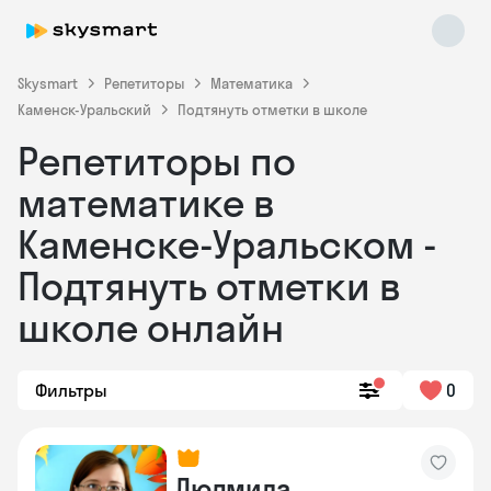
Skysmart
Репетиторы
Математика
Каменск-Уральский
Подтянуть отметки в школе
Репетиторы по
математике в
Каменске-Уральском -
Подтянуть отметки в
Skysmart Chat
online
школе онлайн
Фильтры
0
Людмила